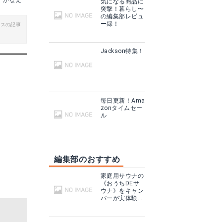
かなえ
気になる商品に
突撃！暮らし〜
の編集部レビュ
ー録！
ビスの記事
Jackson特集！
毎日更新！Ama
zonタイムセー
ル
編集部のおすすめ
家庭用サウナの
《おうちDEサ
ウナ》をキャン
パーが実体験！
テントサウナと
どこが違う？