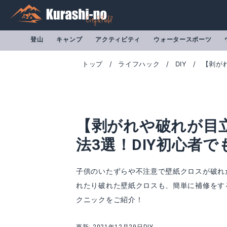
登山
キャンプ
アクティビティ
ウォータースポーツ
トップ
ライフハック
DIY
【剥が
【剥がれや破れが目
法3選！DIY初心者で
子供のいたずらや不注意で壁紙クロスが破れ
れたり破れた壁紙クロスも、簡単に補修をす
セメダイン HC-158
コニシ ボンド 壁
クニックをご紹介！
Amazonで詳細を見る
A