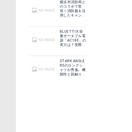
横浜市消防局と
のコラボで実
現！消防服を活
用したキャンプ
ギアをMakuake
で予約販売開
始！
BLUETTI大容
量ポータブル電
源「AC180」の
実力は？実際に
フィールドで使
用した感想をご
紹介！
STARK ANGLE
RSのロングシ
ャツが秀逸。機
能性と肌触りに
思わずうっと
り！