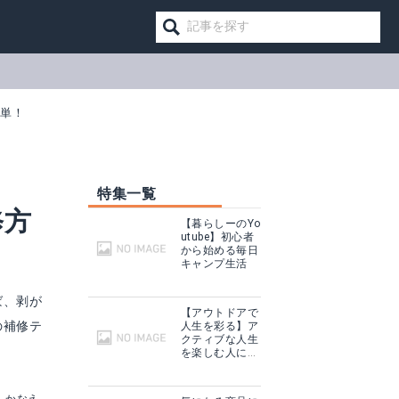
簡単！
特集一覧
修方
【暮らしーのYo
utube】初心者
から始める毎日
キャンプ生活
ば、剥が
【アウトドアで
の補修テ
人生を彩る】ア
クティブな人生
を楽しむ人に話
を聞いてみた