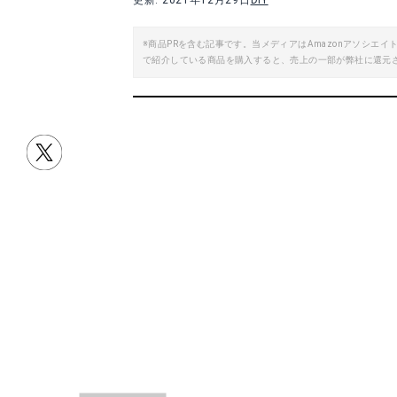
更新: 2021年12月29日
DIY
楽天で詳細を見る
※商品PRを含む記事です。当メディアはAmazonアソシ
で紹介している商品を購入すると、売上の一部が弊社に還元
Yahoo!ショッピングで見る
Yah
目次