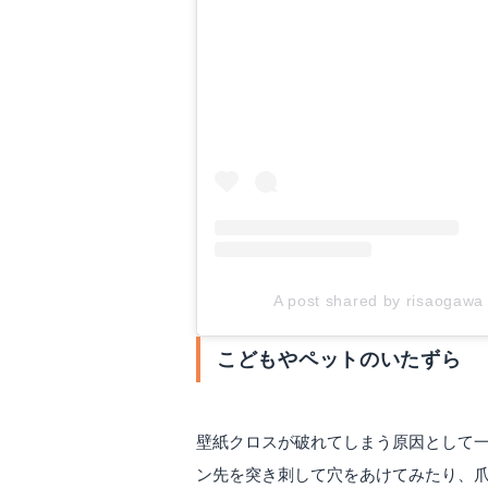
A post shared by risaogawa
こどもやペットのいたずら
壁紙クロスが破れてしまう原因として
ン先を突き刺して穴をあけてみたり、爪を