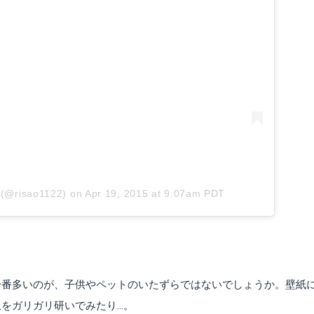
 (@risao1122)
on
Apr 19, 2015 at 9:07am PDT
一番多いのが、子供やペットのいたずらではないでしょうか。壁紙
ガリガリ研いでみたり...。