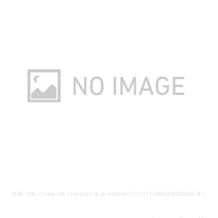
出典: http://www.city.setagaya.lg.jp/kurashi/101/115/283/d00009385_d/img/001.jpg