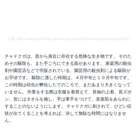
出典: http://www.geocities.jp/uekiya_uebun/jibundegaichiyukujo.html
チャドクガは、昔から身近に存在する危険な生き物です。 そのた
めその駆除も、また手ごろにできる面があります。 家庭用の殺虫
剤や園芸店などで市販されている、園芸用の殺虫剤による駆除が
お手頃です。 駆除に適した時期は、４月中旬と１０月中旬です。
この時期は幼虫が孵化したてのころで、まだあまり大きくなって
いません。 作業をする際は衣服を着替えて、長袖の上着、長ズボ
ン、首にはタオルを施し、手は軍手をつけて、直接肌をあらわに
することのないようにします。 チャドクガに刺されて、ひどい症
状が出てくることを考えれば、決して無駄な時間にはなりませ
ん。