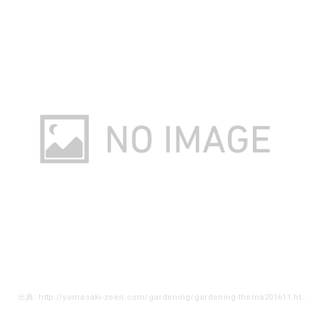
出典: http://yamasaki-zoen.com/gardening/gardening-thema201611.html