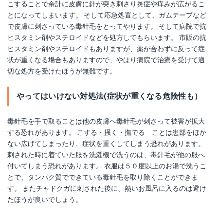
こすることで余計に皮膚に針が突き刺さり炎症や痒みが広がるこ
とになってしまいます。 そして応急処置として、ガムテープなど
で皮膚に刺さっている毒針毛をとってやります。 そして病院で抗
ヒスタミン剤やステロイドなどを処方してもらいます。 市販の抗
ヒスタミン剤やステロイドもありますが、薬が合わずに反って症
状が重くなる場合もありますので、やはり病院で治療を受けて適
切な処方を受けたほうが無難です。
やってはいけない対処法(症状が重くなる危険性も）
毒針毛を手で取ることは他の皮膚へ毒針毛が刺さって被害が拡大
する恐れがあります。 こする・掻く・撫でる ことは患部をほか
ない広げてしまったり、症状を重くしてしまう恐れがあります。
刺された時に着ていた服を洗濯機で洗うのは、毒針毛が他の服へ
付いてしまう恐れがあります。 衣服は５０度以上のお湯で洗うこ
とで、タンパク質でできている毒針毛を取り除くことができま
す。 またチャドクガに刺された後に、熱いお風呂に入るのは避け
たほうが良いでしょう。