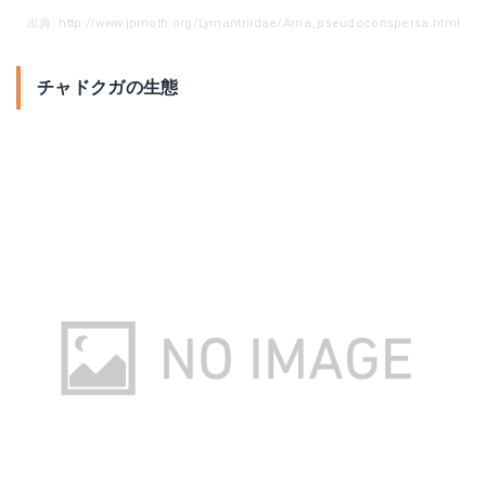
出典: http://www.jpmoth.org/Lymantriidae/Arna_pseudoconspersa.html
チャドクガの生態