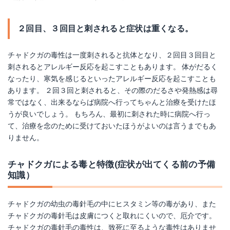
２回目、３回目と刺されると症状は重くなる。
チャドクガの毒性は一度刺されると抗体となり、２回目３回目と
刺されるとアレルギー反応を起こすこともあります。 体がだるく
なったり、寒気を感じるといったアレルギー反応を起こすことも
あります。 ２回３回と刺されると、その際のだるさや発熱感は尋
常ではなく、出来るならば病院へ行ってちゃんと治療を受けたほ
うが良いでしょう。 もちろん、最初に刺された時に病院へ行っ
て、治療を念のために受けておいたほうがよいのは言うまでもあ
りません。
チャドクガによる毒と特徴(症状が出てくる前の予備
知識）
チャドクガの幼虫の毒針毛の中にヒスタミン等の毒があり、また
チャドクガの毒針毛は皮膚につくと取れにくいので、厄介です。
チャドクガの毒針毛の毒性は、致死に至るような毒性はありませ