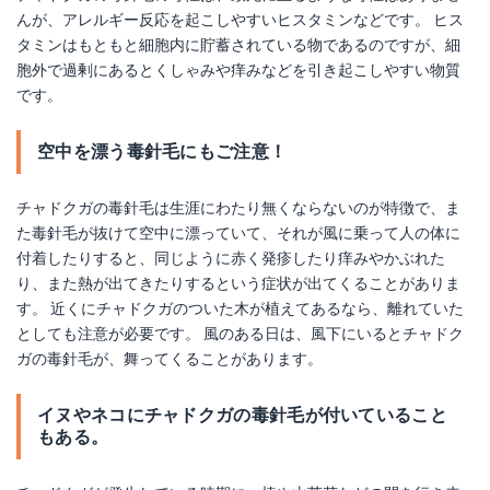
んが、アレルギー反応を起こしやすいヒスタミンなどです。 ヒス
タミンはもともと細胞内に貯蓄されている物であるのですが、細
胞外で過剰にあるとくしゃみや痒みなどを引き起こしやすい物質
です。
空中を漂う毒針毛にもご注意！
チャドクガの毒針毛は生涯にわたり無くならないのが特徴で、ま
た毒針毛が抜けて空中に漂っていて、それが風に乗って人の体に
付着したりすると、同じように赤く発疹したり痒みやかぶれた
り、また熱が出てきたりするという症状が出てくることがありま
す。 近くにチャドクガのついた木が植えてあるなら、離れていた
としても注意が必要です。 風のある日は、風下にいるとチャドク
ガの毒針毛が、舞ってくることがあります。
イヌやネコにチャドクガの毒針毛が付いていること
もある。