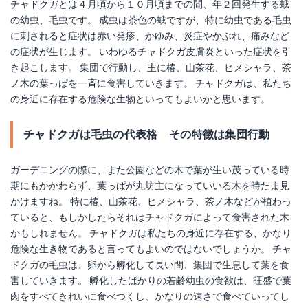
チャドクガとは４月頃から１０月頃までの間、年２回発生する蛾
の幼虫、毛虫です。 成虫は茶色の蛾ですが、特に幼虫である毛虫
に刺されると症状は赤い発疹、かゆみ、炎症やかぶれ、痛みなど
の症状が生じます。 いわゆるチャドクガ皮膚炎といった症状を引
き起こします。 集団で行動し、主に椿、山茶花、ヒメシャラ、茶
ノ木の葉っぱを一斉に食害していきます。 チャドクガは、私たち
の身近に存在する危険な生物といってもよいかと思います。
チャドクガは毛虫の代表格 その特徴は集団行動
ガーデニングの際に、また公園などの木で葉が生い茂っている時
期にもかかわらず、葉っぱが丸坊主になっていいる木を時たま見
かけますね。 特に椿、山茶花、ヒメシャラ、茶ノ木などが植わっ
ていると、もしかしたらそれはチャドクガによって食害された木
かもしれません。 チャドクガは私たちの身近に存在する、かなり
危険な生き物であると言ってもよいのではないでしょうか。 チャ
ドクガの毛虫は、卵から孵化して長い間、集団で生息して葉を食
害していきます。 孵化したばかりの若齢幼虫の食欲は、旺盛で葉
肉をすべてきれいに食べつくし、かなりの速さで食べていってし