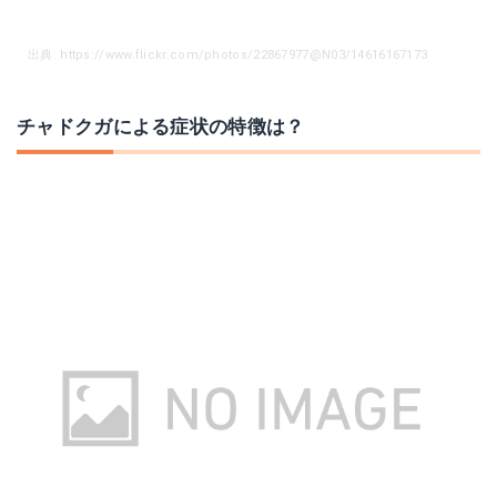
出典: https://www.flickr.com/photos/22867977@N03/14616167173
チャドクガによる症状の特徴は？