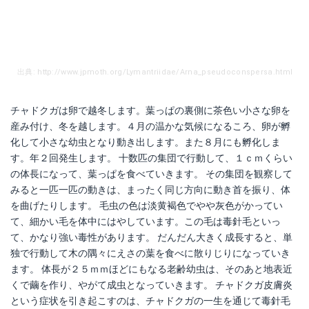
出典: http://www.jpmoth.org/Lymantriidae/Arna_pseudoconspersa.html
チャドクガは卵で越冬します。葉っぱの裏側に茶色い小さな卵を
産み付け、冬を越します。４月の温かな気候になるころ、卵が孵
化して小さな幼虫となり動き出します。また８月にも孵化しま
す。年２回発生します。 十数匹の集団で行動して、１ｃｍくらい
の体長になって、葉っぱを食べていきます。 その集団を観察して
みると一匹一匹の動きは、まったく同じ方向に動き首を振り、体
を曲げたりします。 毛虫の色は淡黄褐色でやや灰色がかってい
て、細かい毛を体中にはやしています。この毛は毒針毛といっ
て、かなり強い毒性があります。 だんだん大きく成長すると、単
独で行動して木の隅々にえさの葉を食べに散りじりになっていき
ます。 体長が２５ｍｍほどにもなる老齢幼虫は、そのあと地表近
くで繭を作り、やがて成虫となっていきます。 チャドクガ皮膚炎
という症状を引き起こすのは、チャドクガの一生を通じて毒針毛