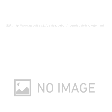
出典: http://www.geocities.jp/uekiya_uebun/jibundegaichiyukujo.html