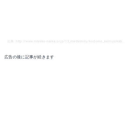
出典: http://www.miyake-naika.or.jp/13_medemiru/kodomo_kemusikabure.html
広告の後に記事が続きます