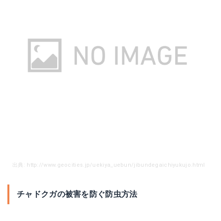
出典: http://www.geocities.jp/uekiya_uebun/jibundegaichiyukujo.html
チャドクガの被害を防ぐ防虫方法