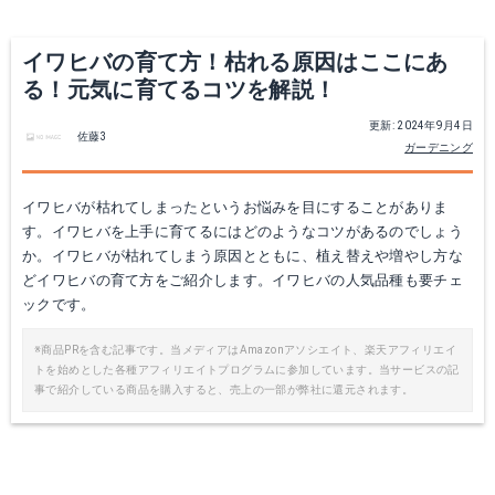
イワヒバの育て方！枯れる原因はここにあ
る！元気に育てるコツを解説！
更新: 2024年9月4日
佐藤3
ガーデニング
イワヒバが枯れてしまったというお悩みを目にすることがありま
す。イワヒバを上手に育てるにはどのようなコツがあるのでしょう
か。イワヒバが枯れてしまう原因とともに、植え替えや増やし方な
どイワヒバの育て方をご紹介します。イワヒバの人気品種も要チェ
ックです。
※商品PRを含む記事です。当メディアはAmazonアソシエイト、楽天アフィリエイ
トを始めとした各種アフィリエイトプログラムに参加しています。当サービスの記
事で紹介している商品を購入すると、売上の一部が弊社に還元されます。