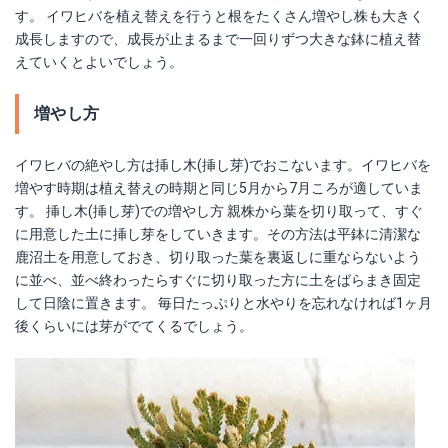
す。 イワヒバを植え替えを行うと根をたくさん増やし株も大きく
成長しますので、成長が止まるまで一回りずつ大きな鉢に植え替
えていくとよいでしょう。
増やし方
イワヒバの絶やし方は挿し木(挿し芽)でおこないます。イワヒバを
増やす時期は植え替えの時期と同じ5月から7月ころが適していま
す。 挿し木(挿し芽)での増やし方 親株から葉を切り取って、すぐ
に用意した土に挿し芽をしていきます。その方法は平鉢に清潔な
鹿沼土を用意しておき、切り取った葉を裏返しに重ならないよう
に並べ、並べ終わったらすぐに切り取った方に土をばらまき固定
して日陰に置きます。 毎日たっぷりと水やりを忘れなければ1ヶ月
後くらいには芽がでてくるでしょう。