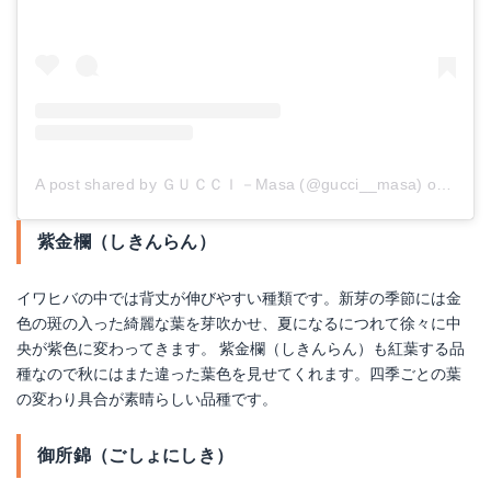
A post shared by ＧＵＣＣＩ－Masa (@gucci__masa)
on
Dec 9
紫金欄（しきんらん）
イワヒバの中では背丈が伸びやすい種類です。新芽の季節には金
色の斑の入った綺麗な葉を芽吹かせ、夏になるにつれて徐々に中
央が紫色に変わってきます。 紫金欄（しきんらん）も紅葉する品
種なので秋にはまた違った葉色を見せてくれます。四季ごとの葉
の変わり具合が素晴らしい品種です。
御所錦（ごしょにしき）