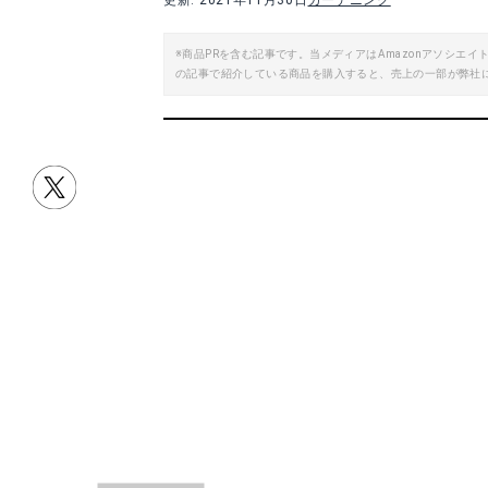
更新: 2021年11月30日
ガーデニング
※商品PRを含む記事です。当メディアはAmazonアソシ
の記事で紹介している商品を購入すると、売上の一部が弊社
目次