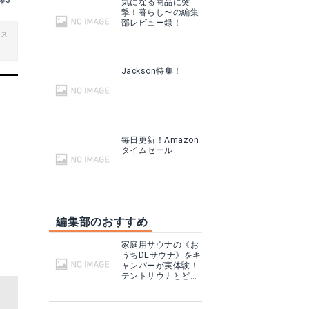
藤3
気になる商品に突
撃！暮らし〜の編集
部レビュー録！
ビス
Jackson特集！
毎日更新！Amazon
タイムセール
編集部のおすすめ
家庭用サウナの《お
うちDEサウナ》をキ
ャンパーが実体験！
テントサウナとどこ
が違う？