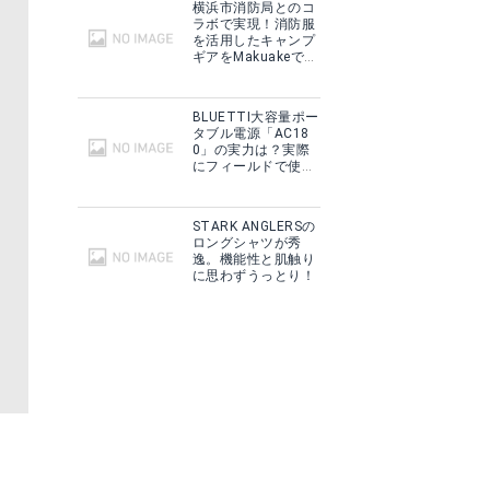
横浜市消防局とのコ
ラボで実現！消防服
を活用したキャンプ
ギアをMakuakeで予
約販売開始！
BLUETTI大容量ポー
タブル電源「AC18
0」の実力は？実際
にフィールドで使用
した感想をご紹介！
STARK ANGLERSの
ロングシャツが秀
逸。機能性と肌触り
に思わずうっとり！