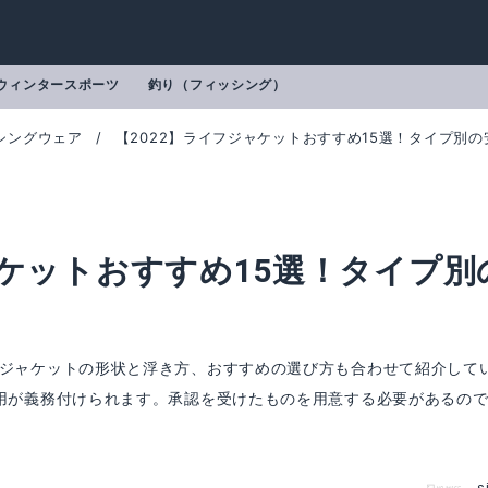
ウィンタースポーツ
釣り（フィッシング）
シングウェア
【2022】ライフジャケットおすすめ15選！タイプ別
ャケットおすすめ15選！タイプ別
！
フジャケットの形状と浮き方、おすすめの選び方も合わせて紹介して
着用が義務付けられます。承認を受けたものを用意する必要があるの
ロートゲームベスト
高階救命器具 BSJ-170
mazonで詳細を見る
Amazonで詳細を