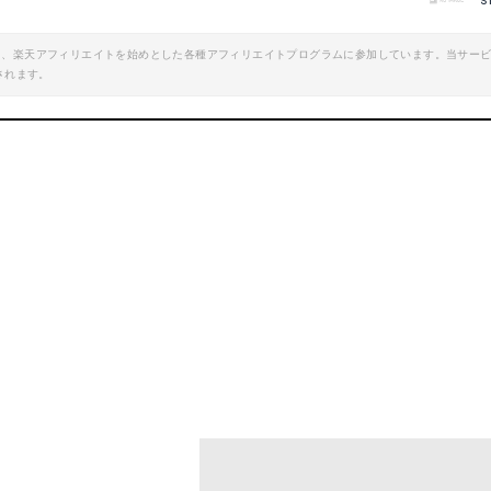
s
楽天で詳細を見る
楽天で詳細を見
エイト、楽天アフィリエイトを始めとした各種アフィリエイトプログラムに参加しています。当サー
されます。
oo!ショッピングで見る
Yahoo!ショッピン
-2709
DABADA(ダバダ) ライフジャケット
mazonで詳細を見る
Amazonで詳細を
楽天で詳細を見る
楽天で詳細を見