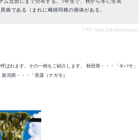
ナム北部にまで分布する。1年生で、秋から冬に生長
雌雄異株である（まれに雌雄同株の個体がある。
引用元:
https://ja.wikipedia.org
呼ばれます。その一例をご紹介します。 秋田県・・・「ギバサ」
 新潟県・・・「長藻（ナガモ）