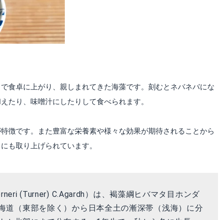
ろで食卓に上がり、親しまれてきた海藻です。刻むとネバネバにな
和えたり、味噌汁にしたりして食べられます。
が特徴です。また豊富な栄養素や様々な効果が期待されることから
ミにも取り上げられています。
neri (Turner) C.Agardh）は、褐藻綱ヒバマタ目ホンダ
海道（東部を除く）から日本全土の漸深帯（浅海）に分