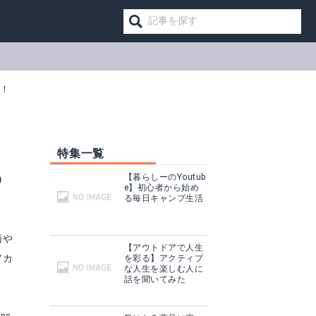
集！
特集一覧
あ
【暮らしーのYoutub
e】初心者から始め
る毎日キャンプ生活
価や
【アウトドアで人生
アカ
を彩る】アクティブ
な人生を楽しむ人に
話を聞いてみた