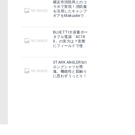
横浜市消防局とのコ
ラボで実現！消防服
を活用したキャンプ
ギアをMakuakeで予
約販売開始！
BLUETTI大容量ポー
タブル電源「AC18
0」の実力は？実際
にフィールドで使用
した感想をご紹介！
STARK ANGLERSの
ロングシャツが秀
逸。機能性と肌触り
に思わずうっとり！