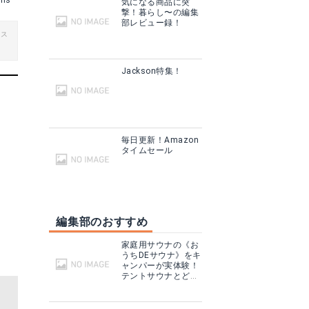
ans
気になる商品に突
撃！暮らし〜の編集
部レビュー録！
ビス
Jackson特集！
毎日更新！Amazon
タイムセール
編集部のおすすめ
家庭用サウナの《お
うちDEサウナ》をキ
ャンパーが実体験！
テントサウナとどこ
が違う？