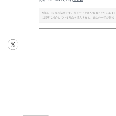
更新: 2021年12月13日
魚図鑑
※商品PRを含む記事です。当メディアはAmazonアソシ
の記事で紹介している商品を購入すると、売上の一部が弊社
目次