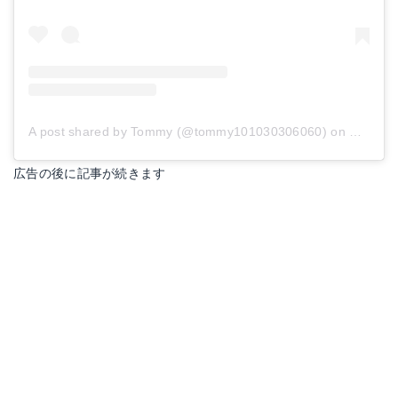
A post shared by Tommy (@tommy101030306060)
on
Nov 16,
広告の後に記事が続きます