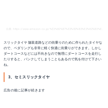
出典: https://www.amazon.co.jp/%E3%82%B7%E3%83%B3%E3%82%B3%E3%83%BC-%E3%82%B9%E3%83%AA%E3%83%83%E3%82%AF%E3%82%BF%E3%82%A4%E3%83%A4-SR064-65104-26%C3%971-95/dp/B00V4OFZ4C/ref=sr_1_2?s=sports&ie=UTF8&qid=1510408259&sr=1-2&keywords=%E3%82%B9%E3%83%AA%E3%83%83%E3%82%AF%E3%82%BF%E3%82%A4%E3%83%A4&dpID=31sTp7amwML&preST=_SY300_QL70_&dpSrc=srch
スリックタイヤ 舗装道路などの街乗りのために作られたタイヤな
ので、ペダリングも非常に軽く快適に街乗りができます。しかし
ダートコースなどには不向きなので無理にダートコースを走行し
たりすると、パンクしてしまうこともあるので気を付けて下さい
ね。
3、セミスリックタイヤ
広告の後に記事が続きます