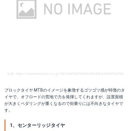
出典: https://www.amazon.co.jp/%E3%82%B7%E3%83%B3%E3%82%B3%E3%83%BC-%E3%82%AA%E3%83%95%E3%83%AD%E3%83%BC%E3%83%89%E3%82%BF%E3%82%A4%E3%83%A4-SR081-61510-26%C3%972-00/dp/B00V4OFUT2/ref=sr_1_3?s=sports&ie=UTF8&qid=1510408579&sr=1-3&keywords=%E3%83%96%E3%83%AD%E3%83%83%E3%82%AF%E3%82%BF%E3%82%A4%E3%83%A4&dpID=414K38MP%252BRL&preST=_SY300_QL70_&dpSrc=srch
ブロックタイヤ MTBのイメージを象徴するゴツゴツ感が特徴のタ
イヤで、オフロードの荒地で力を発揮してくれますが、設置面積
が大きくペダリングが重くなるので街乗りには不向きなタイヤで
す。
1、センターリッジタイヤ