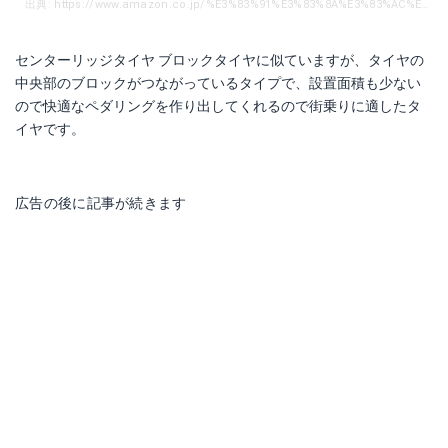
出典: https://www.amazon.co.jp/%E3%83%91%E3%83%8A%E3%83%AC%E3%83%BC%E3%82%B5%E3%83%BC-%E3%83%AA%E3%83%83%E3%82%B8%E3%83%A9%E3%82%A4%E3%83%B3-26x2-00-%E3%82%AA%E3%83%BC%E3%83%97%E3%83%B3-8H2620-RL/dp/B001LGSGXA/ref=sr_1_1?s=sports&ie=UTF8&qid=1510408696&sr=1-1&keywords=%E3%82%BB%E3%83%B3%E3%82%BF%E3%83%BC%E3%83%AA%E3%83%83%E3%82%B8%E3%82%BF%E3%82%A4%E3%83%A4&dpID=31L1cUcfZtL&preST=_SY300_QL70_&dpSrc=srch
センターリッジタイヤ ブロックタイヤに似ていますが、タイヤの
中央部のブロックがつながっているタイプで、設置面積も少ない
ので快適なペダリングを作り出してくれるので街乗りに適したタ
イヤです。
広告の後に記事が続きます