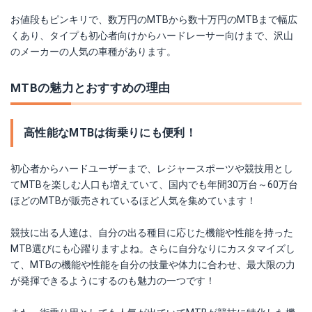
お値段もピンキリで、数万円のMTBから数十万円のMTBまで幅広
くあり、タイプも初心者向けからハードレーサー向けまで、沢山
のメーカーの人気の車種があります。
センチュリオン|スピードドライブ2000
MTBの魅力とおすすめの理由
Amazonで詳細を見る
楽天で詳細を見る
高性能なMTBは街乗りにも便利！
初心者からハードユーザーまで、レジャースポーツや競技用とし
てMTBを楽しむ人口も増えていて、国内でも年間30万台～60万台
ほどのMTBが販売されているほど人気を集めています！
競技に出る人達は、自分の出る種目に応じた機能や性能を持った
MTB選びにも心躍りますよね。さらに自分なりにカスタマイズし
て、MTBの機能や性能を自分の技量や体力に合わせ、最大限の力
が発揮できるようにするのも魅力の一つです！