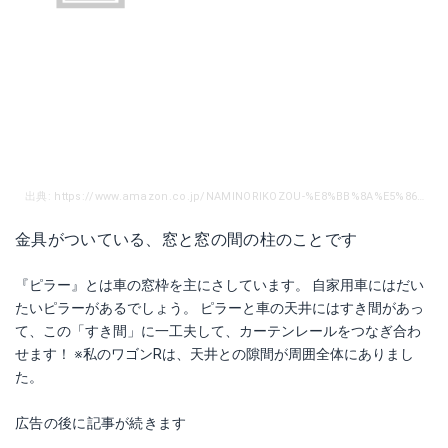
出典: https://www.amazon.co.jp/NAMINORIKOZOU-%E8%BB%8A%E5%86%85%E3%82%AD%E3%83%A3%E3%83%AA%E3%82%A2-%E3%80%90CAP%E3%82%AD%E3%83%83%E3%83%88%E3%80%91%E3%83%94%E3%83%A9%E3%83%BC%E9%87%91%E5%85%B72%E3%83%B6%E6%89%80%E3%81%A8%E3%83%80%E3%82%A4%E3%83%AC%E3%82%AF%E3%83%88%E7%94%A8%E5%8F%96%E4%BB%98%E9%87%91%E5%85%B72%E3%83%B6%E6%89%80%E3%81%AE%E7%B5%84%E3%81%BF%E5%90%88%E3%82%8F%E3%81%9B%E3%82%AD%E3%83%83%E3%83%88/dp/B01B78HJAM
金具がついている、窓と窓の間の柱のことです
『ピラー』とは車の窓枠を主にさしています。 自家用車にはだい
たいピラーがあるでしょう。 ピラーと車の天井にはすき間があっ
て、この「すき間」に一工夫して、カーテンレールをつなぎ合わ
せます！ ※私のワゴンRは、天井との隙間が周囲全体にありまし
た。
広告の後に記事が続きます