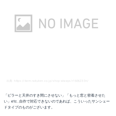
出典: https://item.rakuten.co.jp/shop-always/r160623-3n/
「ピラーと天井のすき間にさせない」「もっと窓と密着させた
い」etc...自作で対応できないのであれば、こういったサンシェー
ドタイプのものがございます。