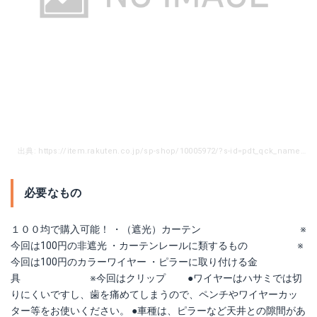
出典: https://item.rakuten.co.jp/sp-shop/10005972/?s-id=pdt_qck_name#10005972
必要なもの
１００均で購入可能！ ・（遮光）カーテン ※
今回は100円の非遮光 ・カーテンレールに類するもの ※
今回は100円のカラーワイヤー ・ピラーに取り付ける金
具 ※今回はクリップ ●ワイヤーはハサミでは切
りにくいですし、歯を痛めてしまうので、ペンチやワイヤーカッ
ター等をお使いください。 ●車種は、ピラーなど天井との隙間があ