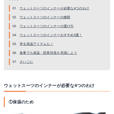
Yahoo!ショッピングで見る
楽天で詳細を見る
ウェットスーツのインナーが必要な4つのわけ
ウェットスーツのインナーの種類
Yahoo!ショッピングで見る
ウェットスーツのインナーの選び方
ウェットスーツのインナーおすすめ5選！
塗る保温アイテムも！
食事でも保温・防寒対策を意識しよう
さいごに
ウェットスーツのインナーが必要な4つのわけ
ジェラルドホットジェル レギュラー
FELLOW 保温インナー ショートジョン
Amazonで詳細を見る
Amazonで詳細を見る
①保温のため
楽天で詳細を見る
楽天で詳細を見る