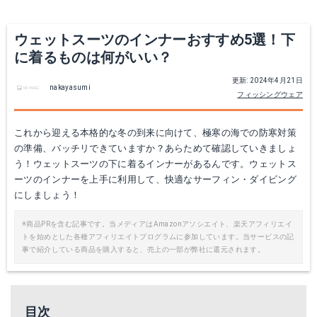
楽天で詳細を見る
Yahoo!ショッピングで見る
Yahoo!ショッピングで見る
ウェットスーツのインナーおすすめ5選！下
に着るものは何がいい？
更新: 2024年4月21日
nakayasumi
フィッシングウェア
これから迎える本格的な冬の到来に向けて、極寒の海での防寒対策
の準備、バッチリできていますか？あらためて確認していきましょ
う！ウェットスーツの下に着るインナーがあるんです。ウェットス
ーツのインナーを上手に利用して、快適なサーフィン・ダイビング
にしましょう！
※商品PRを含む記事です。当メディアはAmazonアソシエイト、楽天アフィリエイ
P２ヒートロン フードベスト
トを始めとした各種アフィリエイトプログラムに参加しています。当サービスの記
事で紹介している商品を購入すると、売上の一部が弊社に還元されます。
Amazonで詳細を見る
GELALDO HOT GELL
楽天で詳細を見る
Amazonで詳細を見る
目次