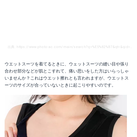
出典: https://www.photo-ac.com/main/search?q=%E5%82%B7&qt=&qid=&creator=&ngcreator=&nq=&srt=dlrank&orientation=all&sizesec=all&crtsec=all&sl=ja
ウエットスーツを着てるときに、ウェットスーツの縫い目や張り
合わせ部分などが肌とこすれて、痛い思いをした方はいらっしゃ
いませんか？これはウエット擦れとも言われますが、ウエットス
ーツのサイズが合っていないときに起こりやすいのです。