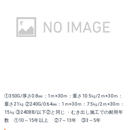
①350G/厚さ0.8㎜：1ｍ×30ｍ：重さ10.5㎏/2ｍ×30ｍ：
重さ21㎏ ②240G/0.64㎜：1ｍ×30ｍ：7.5㎏/2ｍ×30ｍ：
15㎏ ③240BB/以下②と同じ ・むき出し施工での耐用年
数 ①10～15年以上 ②7～13年 ③3～5年