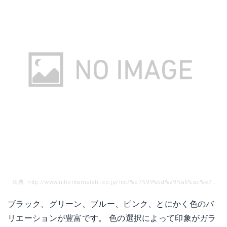
出典: http://www.nihontamaishi.co.jp/list/%e7%99%bd%e9%a6%ac%e7%99%bd%e9%82%a3%e6%99%ba/
ブラック、グリーン、ブルー、ピンク、とにかく色のバ
リエーションが豊富です。 色の選択によって印象がガラ