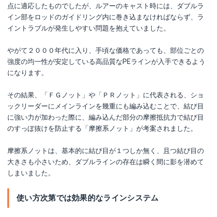
点に適応したものでしたが、ルアーのキャスト時には、ダブルラ
イン部をロッドのガイドリング内に巻き込まなければならず、ラ
イントラブルが発生しやすい問題を抱えていました。
やがて２０００年代に入り、手頃な価格であっても、部位ごとの
強度の均一性が安定している高品質なPEラインが入手できるよう
になります。
その結果、「ＦＧノット」や「ＰＲノット」に代表される、ショ
ックリーダーにメインラインを幾重にも編み込むことで、結び目
に強い力が加わった際に、編み込んだ部分の摩擦抵抗力で結び目
のすっぽ抜けを防止する「摩擦系ノット」が考案されました。
摩擦系ノットは、基本的に結び目が１つしか無く、且つ結び目の
大きさも小さいため、ダブルラインの存在は瞬く間に影を潜めて
しまいました。
使い方次第では効果的なラインシステム