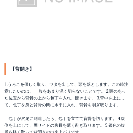
【背開き】
1.うろこを優しく取り、ワタを出して、頭を落とします。この時注
意したいのは、 腹をあまり深く切らないことです。 2.頭のあっ
た位置から背骨の上から包丁を入れ、開きます。 3.背中を上にし
て、包丁を身と背骨の間に水平に入れ、背骨を削ぎ取ります。
包丁が尻尾に到達したら、包丁を立てて背骨を切ります。 4.腹
側を上にして、両サイドの腹骨を薄く削ぎ取ります。 5.銀色の腹
膜を軽く取って背開きの出来上がりです。