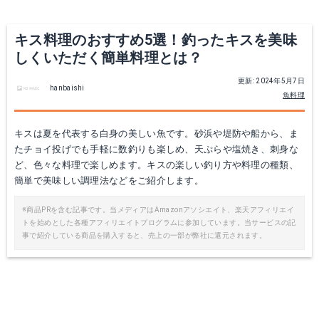
キス料理のおすすめ5選！釣ったキスを美味
しくいただく簡単料理とは？
更新: 2024年5月7日
hanbaishi
魚料理
キスは夏を代表する白身の美しい魚です。砂浜や堤防や船から、ま
たチョイ投げでも手軽に数釣りも楽しめ、天ぷらや塩焼き、刺身な
ど、色々な料理で楽しめます。キスの楽しい釣り方や料理の種類、
簡単で美味しい調理法などをご紹介します。
※商品PRを含む記事です。当メディアはAmazonアソシエイト、楽天アフィリエイ
トを始めとした各種アフィリエイトプログラムに参加しています。当サービスの記
事で紹介している商品を購入すると、売上の一部が弊社に還元されます。