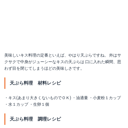
美味しいキス料理の定番といえば、やはり天ぷらですね。 外はサ
クサクで中身がジューシーなキスの天ぷらは 口に入れた瞬間、思
わず目を閉じてしまうほどの美味しさです。
天ぷら料理 材料レシピ
・キス(あまり大きくないものでＯＫ) ・油適量 ・小麦粉１カップ
・水１カップ ・生卵１個
天ぷら料理 調理レシピ