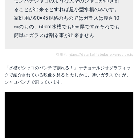
モンハナシャコのような大型のシャコが叩き割
ることが出来るとすれば超小型水槽のみです。
家庭用の90×45規格のものではガラスは厚さ10
㎜のもの、60cm水槽でも6㎜厚ですがそれでも
簡単にガラスは割る事が出来ません
引用元:
https://detail.chiebukuro.yahoo.co.jp
「水槽がシャコのパンチで割れる！」 ナチョナルジオグラフィッ
クで紹介されている映像を見ると たしかに、薄いガラスですが、
シャコパンチで割っています。