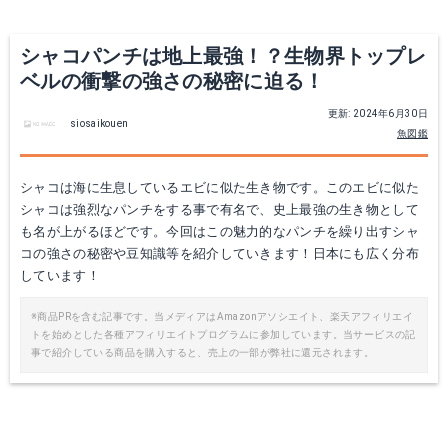
シャコパンチは地上最強！？生物界トップレ
ベルの衝撃の強さの秘密に迫る！
更新: 2024年6月30日
siosaikouen
魚図鑑
シャコは海に生息しているエビに似た生き物です。このエビに似た
シャコは強烈なパンチをする事で有名で、史上最強の生き物として
も名が上がるほどです。今回はこの魅力的なパンチを繰り出すシャ
コの強さの秘密や豆知識等を紹介していきます！日本にも広く分布
しています！
※商品PRを含む記事です。当メディアはAmazonアソシエイト、楽天アフィリエイ
トを始めとした各種アフィリエイトプログラムに参加しています。当サービスの記
事で紹介している商品を購入すると、売上の一部が弊社に還元されます。