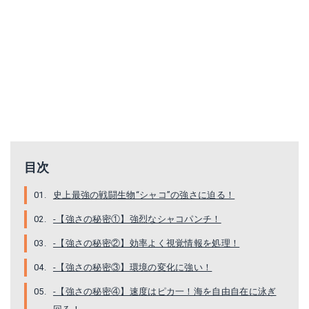
目次
史上最強の戦闘生物“シャコ”の強さに迫る！
-【強さの秘密①】強烈なシャコパンチ！
-【強さの秘密②】効率よく視覚情報を処理！
-【強さの秘密③】環境の変化に強い！
-【強さの秘密④】速度はピカ一！海を自由自在に泳ぎ