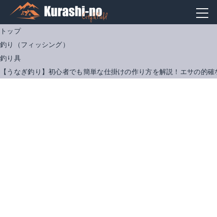
トップ
釣り（フィッシング）
釣り具
【うなぎ釣り】初心者でも簡単な仕掛けの作り方を解説！エサの的確
がまかつ 三越うなぎ 15号 ハリス5号 30本
夜光ウキゴムヘッダー式中グリーン
Amazonで詳細を見る
Amazonで詳細を見る
楽天で詳細を見る
楽天で詳細を見る