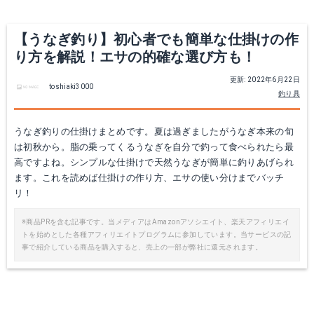
Yahoo!ショッピングで見る
Yahoo!ショッピングで見る
【うなぎ釣り】初心者でも簡単な仕掛けの作
り方を解説！エサの的確な選び方も！
更新: 2022年6月22日
toshiaki3000
釣り具
うなぎ釣りの仕掛けまとめです。夏は過ぎましたがうなぎ本来の旬
は初秋から。脂の乗ってくるうなぎを自分で釣って食べられたら最
高ですよね。シンプルな仕掛けで天然うなぎが簡単に釣りあげられ
ます。これを読めば仕掛けの作り方、エサの使い分けまでバッチ
フジワラ カラーシンカー 10号 夜光
第一精工 ゴム管入リブッコミ 15
リ！
Amazonで詳細を見る
Amazonで詳細を見る
※商品PRを含む記事です。当メディアはAmazonアソシエイト、楽天アフィリエイ
トを始めとした各種アフィリエイトプログラムに参加しています。当サービスの記
事で紹介している商品を購入すると、売上の一部が弊社に還元されます。
楽天で詳細を見る
楽天で詳細を見る
Yahoo!ショッピングで見る
Yahoo!ショッピングで見る