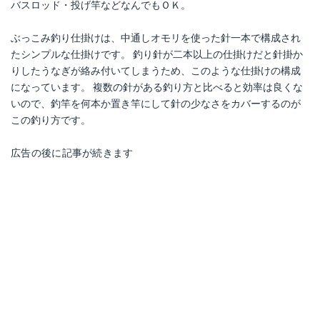
バスロッド・投げ竿などなんでもＯＫ。
ぶっこみ釣り仕掛けは、中通しオモリを使った針一本で構成され
たシンプルな仕掛けです。 釣り針が二本以上の仕掛けだと針掛か
りしたうなぎが絡み付いてしまうため、このような仕掛けの構成
になっています。 複数の針がある釣り方と比べると効率は良くな
いので、釣竿を何本か置き竿にして針の少なさをカバーするのが
この釣り方です。
カニ 生餌 エサ用カニ ミックス Ｓサイズ
桃屋 いか塩辛 110g
広告の後に記事が続きます
Amazonで詳細を見る
Amazonで詳細を見る
楽天で詳細を見る
楽天で詳細を見る
Yahoo!ショッピングで見る
Yahoo!ショッピングで見る