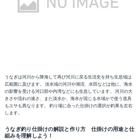
エーワン No.500
がまかつ 12183
Amazonで詳細を見る
Amazonで詳細を見る
楽天で詳細を見る
楽天で詳細を見る
Yahoo!ショッピングで見る
Yahoo!ショッピングで見る
うなぎは河川から降海して再び河川に戻る生活史を持ち生息域は
広範囲に及びます。 淡水域の河川や湖沼、水田などは他に、海水
の影響を受ける河口部や内湾などにも生息しています。 河川の大
きさや流れの速さ、また淡水か、海水が混じる水域かで使う道具
もエサも異なります。 釣り場に合った仕掛けの選択が釣果を左右
します。
うなぎ釣り仕掛けの解説と作り方 仕掛けの用途と仕
ヤマトヨテグス ハリス ファイター 10m 5号 20lb
JBSO (ジェビソー)G-23004
組みを理解しよう！