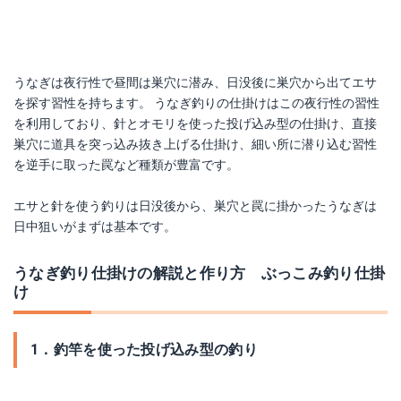
楽天で詳細を見る
楽天で詳細を見る
Yahoo!ショッピングで見る
Yahoo!ショッピングで見る
うなぎは夜行性で昼間は巣穴に潜み、日没後に巣穴から出てエサ
を探す習性を持ちます。 うなぎ釣りの仕掛けはこの夜行性の習性
を利用しており、針とオモリを使った投げ込み型の仕掛け、直接
巣穴に道具を突っ込み抜き上げる仕掛け、細い所に潜り込む習性
を逆手に取った罠など種類が豊富です。
エサと針を使う釣りは日没後から、巣穴と罠に掛かったうなぎは
日中狙いがまずは基本です。
うなぎ釣り仕掛けの解説と作り方 ぶっこみ釣り仕掛
ミミズちゃん熊太郎
マルキュー (極太) 青イソメ
け
Amazonで詳細を見る
Amazonで詳細を見る
1．釣竿を使った投げ込み型の釣り
楽天で詳細を見る
楽天で詳細を見る