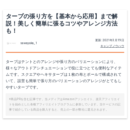
タープの張り方を【基本から応用】まで解
説！美しく簡単に張るコツやアレンジ方法
も！
更新: 2021年3月19日
sawayaka_1
キャンプノウハウ
タープはテントとのアレンジや張り方のバリエーションにより、
スノーピーク |テント・タープ/HDタープ“シールド"スクエアエヴォ Pro./TP-251
キャプテンスタッグ|オルディナ ヘキサタープセットUVカットCAPTAIN STAG
様々なアウトドアシチュエーションで役に立つとても便利なアイテ
ムです。スクエアやヘキサタープは１枚の布とポールで構成されて
Amazonで詳細を見る
Amazonで詳細を見る
いて、設営も簡単で張り方のバリエーションのアレンジがとてもし
やすいタープです。
楽天で詳細を見る
楽天で詳細を見る
※商品PRを含む記事です。当メディアはAmazonアソシエイト、楽天アフィリエイ
トを始めとした各種アフィリエイトプログラムに参加しています。当サービスの記
事で紹介している商品を購入すると、売上の一部が弊社に還元されます。