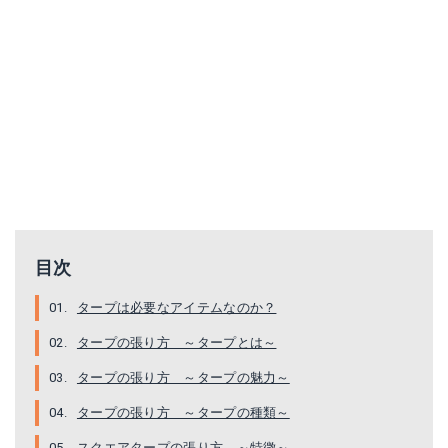
コールマン| タープ XPヘキサタープ/MDX 170T16550J
ナバホ Tepee ブリッジヘキサ
Amazonで詳細を見る
Amazonで詳細を見る
楽天で詳細を見る
楽天で詳細を見る
Yahoo!ショッピングで見る
目次
タープは必要なアイテムなのか？
タープの張り方 ～タープとは～
タープの張り方 ～タープの魅力～
タープの張り方 ～タープの種類～
スクエアタープの張り方 ～特徴～