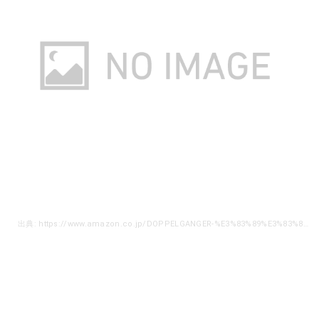
出典: https://www.amazon.co.jp/DOPPELGANGER-%E3%83%89%E3%83%83%E3%83%9A%E3%83%AB%E3%82%AE%E3%83%A3%E3%83%B3%E3%82%AC%E3%83%BC-%E3%82%A2%E3%82%A6%E3%83%88%E3%83%89%E3%82%A2-%E3%83%81%E3%83%BC%E3%82%BA%E3%82%BF%E3%83%BC%E3%83%97-TT10-492-BG/dp/B0719HQQR8