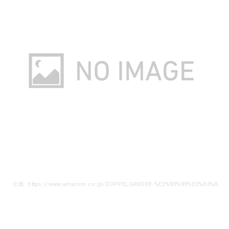
出典: https://www.amazon.co.jp/DOPPELGANGER-%E3%83%89%E3%83%83%E3%83%9A%E3%83%AB%E3%82%AE%E3%83%A3%E3%83%B3%E3%82%AC%E3%83%BC-%E3%82%A2%E3%82%A6%E3%83%88%E3%83%89%E3%82%A2-%E3%83%81%E3%83%BC%E3%82%BA%E3%82%BF%E3%83%BC%E3%83%97-TT10-492-BG/dp/B0719HQQR8