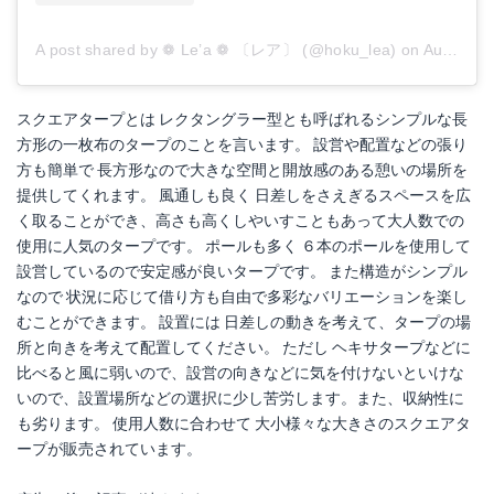
A post shared by ❁ Le’a ❁ 〔レア〕 (@hoku_lea)
on
Aug 12, 2017 at 10:53pm PDT
スクエアタープとは レクタングラー型とも呼ばれるシンプルな長
方形の一枚布のタープのことを言います。 設営や配置などの張り
方も簡単で 長方形なので大きな空間と開放感のある憩いの場所を
提供してくれます。 風通しも良く 日差しをさえぎるスペースを広
く取ることができ、高さも高くしやいすこともあって大人数での
使用に人気のタープです。 ポールも多く ６本のポールを使用して
設営しているので安定感が良いタープです。 また構造がシンプル
なので 状況に応じて借り方も自由で多彩なバリエーションを楽し
むことができます。 設置には 日差しの動きを考えて、タープの場
所と向きを考えて配置してください。 ただし ヘキサタープなどに
比べると風に弱いので、設営の向きなどに気を付けないといけな
いので、設置場所などの選択に少し苦労します。また、収納性に
も劣ります。 使用人数に合わせて 大小様々な大きさのスクエアタ
ープが販売されています。