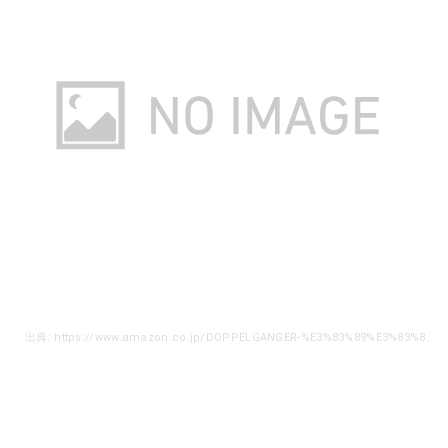
出典: https://www.amazon.co.jp/DOPPELGANGER-%E3%83%89%E3%83%83%E3%83%9A%E3%83%AB%E3%82%AE%E3%83%A3%E3%83%B3%E3%82%AC%E3%83%BC-%E3%82%A2%E3%82%A6%E3%83%88%E3%83%89%E3%82%A2-%E3%83%81%E3%83%BC%E3%82%BA%E3%82%BF%E3%83%BC%E3%83%97-TT10-492-BG/dp/B0719HQQR8