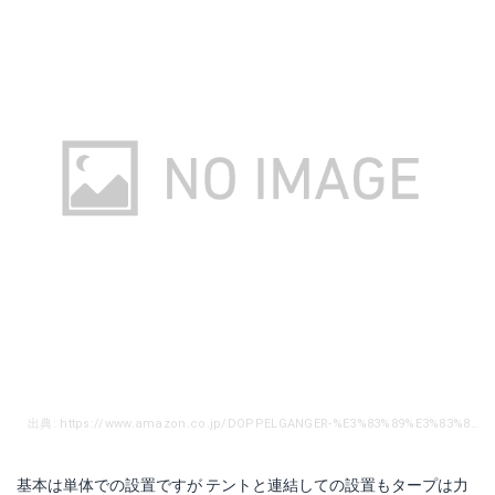
出典: https://www.amazon.co.jp/DOPPELGANGER-%E3%83%89%E3%83%83%E3%83%9A%E3%83%AB%E3%82%AE%E3%83%A3%E3%83%B3%E3%82%AC%E3%83%BC-%E3%82%A2%E3%82%A6%E3%83%88%E3%83%89%E3%82%A2-%E3%83%81%E3%83%BC%E3%82%BA%E3%82%BF%E3%83%BC%E3%83%97-TT10-492-BG/dp/B0719HQQR8
基本は単体での設置ですが テントと連結しての設置もタープは力