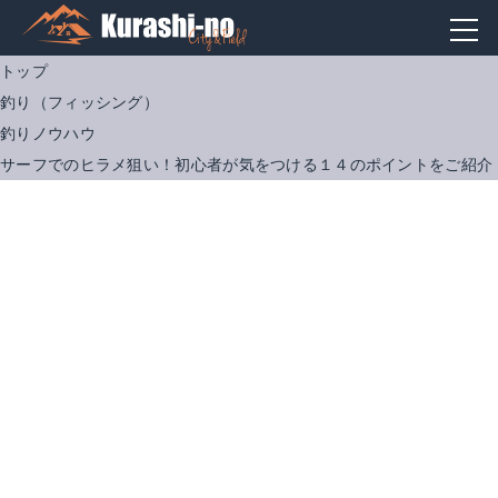
トップ
釣り（フィッシング）
釣りノウハウ
サーフでのヒラメ狙い！初心者が気をつける１４のポイントをご紹介
シマノ｜16 ムーンショット S1006M
AR-C｜エアロ CI4+
Amazonで詳細を見る
楽天で詳細を見る