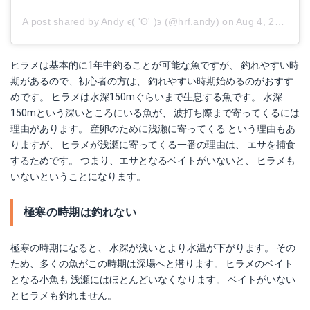
A post shared by Andy ϵ( 'Θ' )϶ (@hrf.andy)
on
Aug 4, 2017 at 1:44am PDT
ヒラメは基本的に1年中釣ることが可能な魚ですが、 釣れやすい時
期があるので、初心者の方は、 釣れやすい時期始めるのがおすす
めです。 ヒラメは水深150mぐらいまで生息する魚です。 水深
150mという深いところにいる魚が、 波打ち際まで寄ってくるには
理由があります。 産卵のために浅瀬に寄ってくる という理由もあ
りますが、 ヒラメが浅瀬に寄ってくる一番の理由は、 エサを捕食
するためです。 つまり、エサとなるベイトがいないと、 ヒラメも
いないということになります。
極寒の時期は釣れない
極寒の時期になると、 水深が浅いとより水温が下がります。 その
ため、多くの魚がこの時期は深場へと潜ります。 ヒラメのベイト
となる小魚も 浅瀬にはほとんどいなくなります。 ベイトがいない
とヒラメも釣れません。