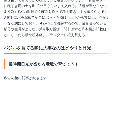
に種まき用の土を8～9分目ぐらいまで入れる。 2.種が重ならない
よう2㎝ほどの間隔でくぼみを作って種を蒔き、土を薄くかける。
3.鉢皿に水を溜めてそこにポットを漬け、上下から常に土が湿るよ
うな状態にしておく。 4.2～3日で発芽するので、込み合っている
部分や生長がよくない芽を取り除き、間引きする 5.本葉が10枚ほ
どになったら畑や植木鉢、プランターに植え替える。
バジルを育てる際に大事なのは水やりと日光
長時間日光が当たる環境で育てよう！
広告の後に記事が続きます