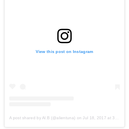
View this post on Instagram
A post shared by Al.B (@alientuna)
on
Jul 18, 2017 at 3:17pm PDT