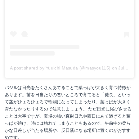
A post shared by Yuuichi Masuda (@masyou115)
on
Jul 23, 2017 at 5:58pm PDT
バジルは日光をたくさんあてることで葉っぱが大きく育つ特徴が
あります。苗を日当たりの悪いところで育てると「徒長」といっ
て茎がひょろひょろで軟弱になってしまったり、葉っぱが大きく
育たなかったりするので注意しましょう。 ただ日光に浴びさせる
ことは大事ですが、夏場の強い直射日光や西日にあて過ぎると葉
っぱが焼け、時には枯れてしまうこともあるので、午前中の柔ら
かな日差しが当たる場所や、反日蔭になる場所に置くのがおすす
めです。