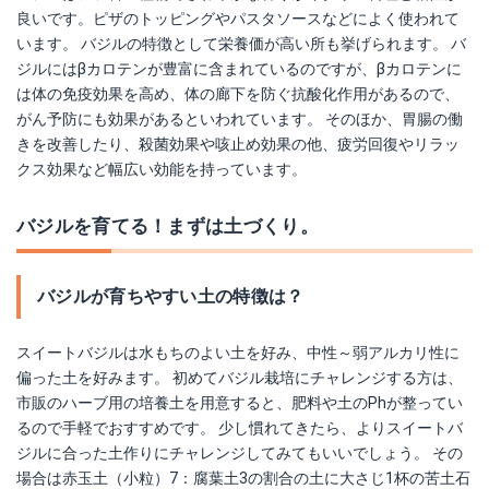
良いです。ピザのトッピングやパスタソースなどによく使われて
います。 バジルの特徴として栄養価が高い所も挙げられます。 バ
ジルにはβカロテンが豊富に含まれているのですが、βカロテンに
は体の免疫効果を高め、体の廊下を防ぐ抗酸化作用があるので、
がん予防にも効果があるといわれています。 そのほか、胃腸の働
きを改善したり、殺菌効果や咳止め効果の他、疲労回復やリラッ
クス効果など幅広い効能を持っています。
バジルを育てる！まずは土づくり。
バジルが育ちやすい土の特徴は？
スイートバジルは水もちのよい土を好み、中性～弱アルカリ性に
偏った土を好みます。 初めてバジル栽培にチャレンジする方は、
市販のハーブ用の培養土を用意すると、肥料や土のPhが整ってい
るので手軽でおすすめです。 少し慣れてきたら、よりスイートバ
ジルに合った土作りにチャレンジしてみてもいいでしょう。 その
場合は赤玉土（小粒）7：腐葉土3の割合の土に大さじ1杯の苦土石