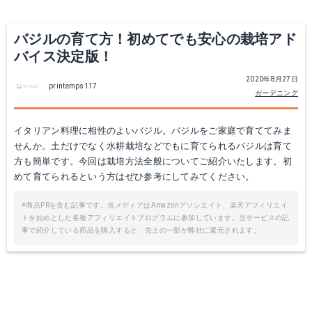
バジルの育て方！初めてでも安心の栽培アド
バイス決定版！
2020年8月27日
printemps117
ガーデニング
イタリアン料理に相性のよいバジル。バジルをご家庭で育ててみま
せんか。土だけでなく水耕栽培などでもに育てられるバジルは育て
方も簡単です。今回は栽培方法全般についてご紹介いたします。初
めて育てられるという方はぜひ参考にしてみてください。
※商品PRを含む記事です。当メディアはAmazonアソシエイト、楽天アフィリエイ
トを始めとした各種アフィリエイトプログラムに参加しています。当サービスの記
事で紹介している商品を購入すると、売上の一部が弊社に還元されます。