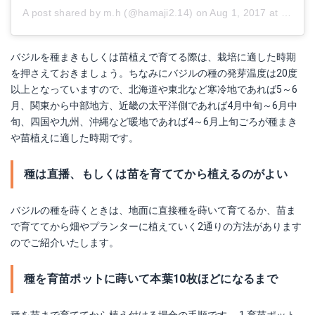
A post shared by m.h (@hamaji2.14)
on
Aug 1, 2017 at 2:41am PDT
バジルを種まきもしくは苗植えで育てる際は、栽培に適した時期
を押さえておきましょう。ちなみにバジルの種の発芽温度は20度
以上となっていますので、北海道や東北など寒冷地であれば5～6
月、関東から中部地方、近畿の太平洋側であれば4月中旬～6月中
旬、四国や九州、沖縄など暖地であれば4～6月上旬ごろが種まき
や苗植えに適した時期です。
種は直播、もしくは苗を育ててから植えるのがよい
バジルの種を蒔くときは、地面に直接種を蒔いて育てるか、苗ま
で育ててから畑やプランターに植えていく2通りの方法があります
のでご紹介いたします。
種を育苗ポットに蒔いて本葉10枚ほどになるまで
種を苗まで育ててから植え付ける場合の手順です。 1.育苗ポット