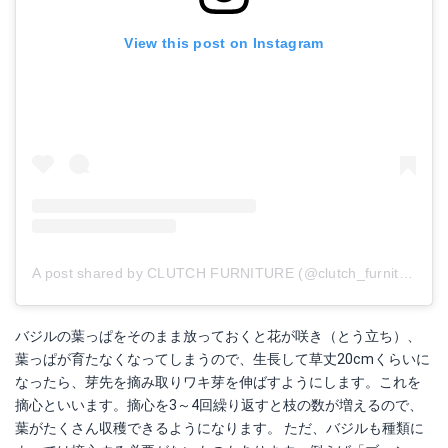
View this post on Instagram
A post shared by CLUTCH FURNITURE (@clutch_furniture)
o
バジルの葉っぱをそのまま放っておくと花が咲き（とう立ち）、
葉っぱが育たなくなってしまうので、生長して草丈20cmくらいに
なったら、芽先を摘み取りワキ芽を伸ばすようにします。これを
摘心といいます。摘心を3～4回繰り返すと枝の数が増えるので、
葉がたくさん収穫できるようになります。 ただ、バジルも種類に