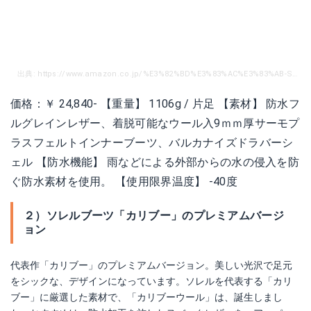
出典: https://www.amazon.co.jp/%E3%82%BD%E3%83%AC%E3%83%AB-SOREL-%E3%82%AB%E3%83%AA%E3%83%96%E3%83%BC%E3%82%A6%E3%83%BC%E3%83%AB-CARIBOU-NOCTURNAL/dp/B01MED45I8/ref=sr_1_2?s=shoes&ie=UTF8&qid=1501825356&sr=1-2&nodeID=2016926051&psd=1&keywords=%E3%82%AB%E3%83%AA%E3%83%96%E3%83%BC%E3%82%A6%E3%83%BC%E3%83%AB
価格：￥ 24,840‐ 【重量】 1106g / 片足 【素材】 防水フ
ルグレインレザー、着脱可能なウール入9ｍｍ厚サーモプ
ラスフェルトインナーブーツ、バルカナイズドラバーシ
ェル 【防水機能】 雨などによる外部からの水の侵入を防
ぐ防水素材を使用。 【使用限界温度】 -40度
２）ソレルブーツ「カリブー」のプレミアムバージ
ョン
代表作「カリブー」のプレミアムバージョン。美しい光沢で足元
をシックな、デザインになっています。ソレルを代表する「カリ
ブー」に厳選した素材で、「カリブーウール」は、誕生しまし