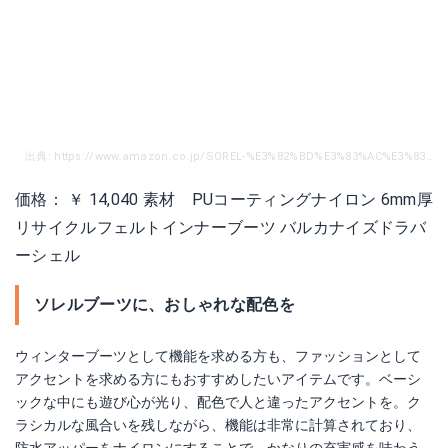
出典: https://www.amazon.co.jp/SOREL-%E3%82%BD%E3%83%AC%E3%83%AB-Winter-Carnival-%E3%82%A6%E3%82%A4%E3%83%B3%E3%82%BF%E3%83%BC%E3%82%AB%E3%83%BC%E3%83%8B%E3%83%90%E3%83%AB-%E3%83%91%E3%83%BC%E3%83%97%E3%83%AB%E3%82%B3%E3%83%B3%E3%83%93-7-0-24cm/dp/B018W2CUAA/ref=sr_1_8?s=shoes&ie=UTF8&qid=1501825737&sr=1-8&nodeID=2016926051&psd=1&keywords=%E3%82%A6%E3%82%A4%E3%83%B3%E3%82%BF%E3%83%BC%E3%82%AB%E3%83%BC%E3%83%8B%E3%83%90%E3%83%AB
価格： ￥ 14,040 素材 PUコーティングナイロン 6mm厚
リサイクルフェルトインナーブーツ バルカナイズドラバ
ーシェル
ソレルブーツに、おしゃれな配色を
ウィンターブーツとして機能を求める方も、ファッションとして
アクセントを求める方にもおすすめしたいアイテムです。ベーシ
ックな中にも遊び心が光り、配色で人と違ったアクセントを。ク
ラシカルな風合いを残しながら、機能は非常に計算されており、