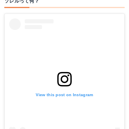
ソレルって何？
ソレル｜ ウエッジヒールレインブーツ
ソレル｜ Paxson 6" OutDry
Amazonで詳細を見る
Amazonで詳細を見る
View this post on Instagram
ソレル｜レディース防水ブーツ アウトアンドアバウトチェルシー
ソレル｜メンズカリブーXTオムニヒート対応インナーブーツ
Amazonで詳細を見る
楽天で詳細を見る