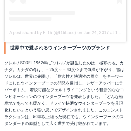
A post shared by F-15 (@f15base)
on
Jun 24, 2017 at 11:30pm PDT
世界中で愛されるウインターブーツのブランド
ソレル｜CARIBOU 9MM TP ウィメンズカリブー対応インナーブーツ
ソレル / SOREL 1962年に“ソレル”が誕生したのは、極寒の地、カ
ナダ。カナダの冬は、－25度～－40度位まで気温が下がり、雪は
Amazonで詳細を見る
ソレルは、世界に先駆け、「耐久性と快適性の両立」をキーワー
ドにしたウインターブーツの開発を目指し、レザーアッパーにラ
バーボトム、 着脱可能なフェルトライニングという斬新的ななコ
ンビネーションのウインターブーツを発表しました。「どんな極
寒地であっても暖かく、ドライで快適なウインターブーツを具現
化したい」という強い思いでデザインされました。このコンスト
ラクションは、50年以上経った現在でも、ウインターブーツのス
タンダードの原型として広く世界で受け継がれています。