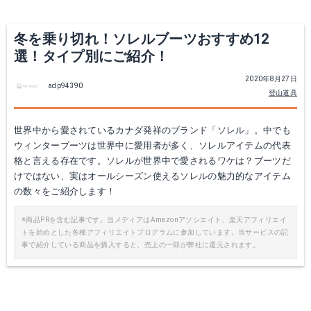
冬を乗り切れ！ソレルブーツおすすめ12
選！タイプ別にご紹介！
2020年8月27日
adp94390
登山道具
ソレル｜スノーブーツ カリブー
ソレル｜ CARIBOU WL カリブー NM1481 EE3 K20
世界中から愛されているカナダ発祥のブランド「ソレル」。中でも
Amazonで詳細を見る
Amazonで詳細を見る
ウィンターブーツは世界中に愛用者が多く、ソレルアイテムの代表
格と言える存在です。ソレルが世界中で愛されるワケは？ブーツだ
楽天で詳細を見る
楽天で詳細を見る
けではない、実はオールシーズン使えるソレルの魅力的なアイテム
の数々をご紹介します！
※商品PRを含む記事です。当メディアはAmazonアソシエイト、楽天アフィリエイ
トを始めとした各種アフィリエイトプログラムに参加しています。当サービスの記
事で紹介している商品を購入すると、売上の一部が弊社に還元されます。