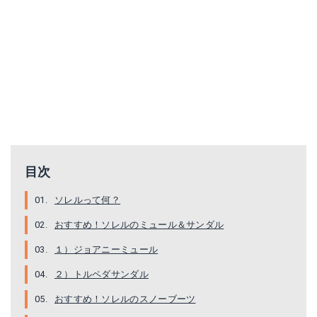
ソレル｜ ウィンターカーニバル
ソレル｜ブーツ スノーブーツ レディース RYLEE ライリイ
Amazonで詳細を見る
Amazonで詳細を見る
楽天で詳細を見る
楽天で詳細を見る
目次
ソレルって何？
おすすめ！ソレルのミュール＆サンダル
１）ジョアニーミュール
２）トルペダサンダル
[ソレル] NL2294 RYLEE ライリー レディース
ソレル｜シャイアンレースチャッカCVS
おすすめ！ソレルのスノーブーツ
Amazonで詳細を見る
Amazonで詳細を見る