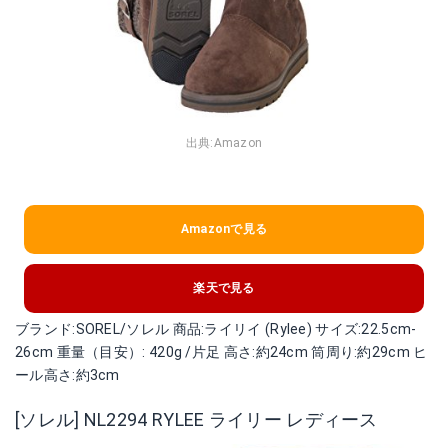
出典:
Amazon
Amazonで見る
楽天で見る
ブランド:SOREL/ソレル 商品:ライリイ (Rylee) サイズ:22.5cm-
26cm 重量（目安）: 420g /片足 高さ:約24cm 筒周り:約29cm ヒ
ール高さ:約3cm
[ソレル] NL2294 RYLEE ライリー レディース