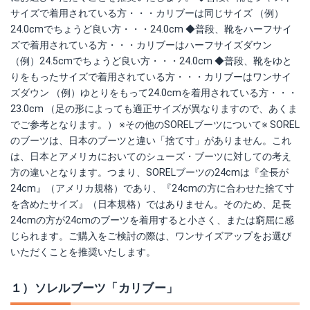
サイズで着用されている方・・・カリブーは同じサイズ （例）
24.0cmでちょうど良い方・・・24.0cm ◆普段、靴をハーフサイ
ズで着用されている方・・・カリブーはハーフサイズダウン
（例）24.5cmでちょうど良い方・・・24.0cm ◆普段、靴をゆと
りをもったサイズで着用されている方・・・カリブーはワンサイ
ズダウン （例）ゆとりをもって24.0cmを着用されている方・・・
23.0cm （足の形によっても適正サイズが異なりますので、あくま
でご参考となります。） ※その他のSORELブーツについて※ SOREL
のブーツは、日本のブーツと違い「捨て寸」がありません。これ
は、日本とアメリカにおいてのシューズ・ブーツに対しての考え
方の違いとなります。つまり、SORELブーツの24cmは『全長が
24cm』（アメリカ規格）であり、『24cmの方に合わせた捨て寸
を含めたサイズ』（日本規格）ではありません。そのため、足長
24cmの方が24cmのブーツを着用すると小さく、または窮屈に感
じられます。ご購入をご検討の際は、ワンサイズアップをお選び
いただくことを推奨いたします。
１）ソレルブーツ「カリブー」