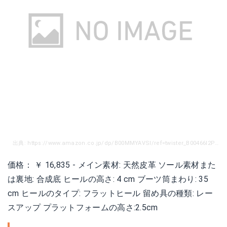
出典: https://www.amazon.co.jp/dp/B00MMYAVSI/ref=twister_B00466I2PO?th=1
価格： ￥ 16,835 - メイン素材: 天然皮革 ソール素材また
は裏地: 合成底 ヒールの高さ: 4 cm ブーツ筒まわり: 35
cm ヒールのタイプ: フラットヒール 留め具の種類: レー
スアップ プラットフォームの高さ:2.5cm