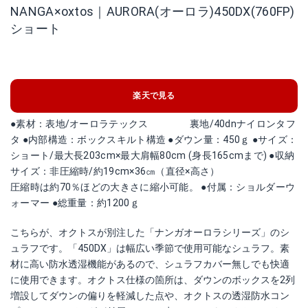
NANGA×oxtos｜AURORA(オーロラ)450DX(760FP)
ショート
楽天で見る
●素材：表地/オーロラテックス 裏地/40dnナイロンタフ
タ ●内部構造：ボックスキルト構造 ●ダウン量：450ｇ ●サイズ：
ショート/最大長203cm×最大肩幅80cm (身長165cmまで) ●収納
サイズ：非圧縮時/約19cm×36㎝（直径×高さ）
圧縮時は約70％ほどの大きさに縮小可能。 ●付属：ショルダーウ
ォーマー ●総重量：約1200ｇ
こちらが、オクトスが別注した「ナンガオーロラシリーズ」のシ
ュラフです。「450DX」は幅広い季節で使用可能なシュラフ。素
材に高い防水透湿機能があるので、シュラフカバー無しでも快適
に使用できます。オクトス仕様の箇所は、ダウンのボックスを2列
増設してダウンの偏りを軽減した点や、オクトスの透湿防水コン