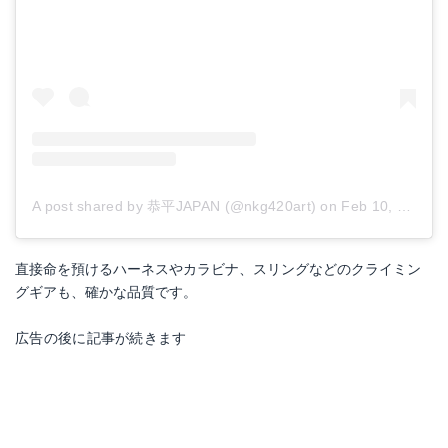
A post shared by 恭平JAPAN (@nkg420art)
on
Feb 10, 2017 at 2:25am PST
直接命を預けるハーネスやカラビナ、スリングなどのクライミン
グギアも、確かな品質です。
広告の後に記事が続きます