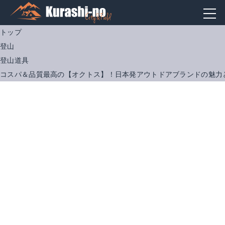
トップ
登山
登山道具
コスパ＆品質最高の【オクトス】！日本発アウトドアブランドの魅力
オクトス｜ オリジナル透湿・防水ツェルト
オクトス｜ 帆布バッカスリュックサック HPR-15000
Amazonで詳細を見る
楽天で詳細を見る
楽天で詳細を見る