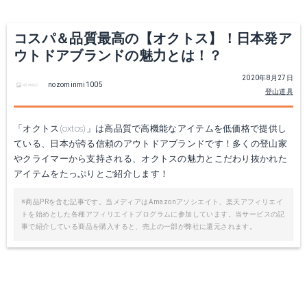
コスパ＆品質最高の【オクトス】！日本発ア
ウトドアブランドの魅力とは！？
2020年8月27日
nozominmi1005
登山道具
「オクトス(oxtos)」は高品質で高機能なアイテムを低価格で提供し
ている、日本が誇る信頼のアウトドアブランドです！多くの登山家
やクライマーから支持される、オクトスの魅力とこだわり抜かれた
NANGA×oxtos｜オーロラダウンパンツ
NANGA×oxtos｜AURORA(オーロラ)450DX(760FP) ショート
アイテムをたっぷりとご紹介します！
楽天で詳細を見る
※商品PRを含む記事です。当メディアはAmazonアソシエイト、楽天アフィリエイ
トを始めとした各種アフィリエイトプログラムに参加しています。当サービスの記
事で紹介している商品を購入すると、売上の一部が弊社に還元されます。