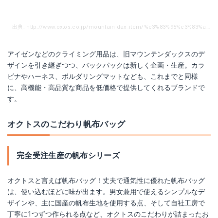
出典: http://www.oxtos.co.jp/mountain-dax_item/%e3%83%95%e3%83%aa%e3%83%bc%e3%83%80%e3%83%a040-dm-303-16/
アイゼンなどのクライミング用品は、旧マウンテンダックスのデ
ザインを引き継ぎつつ、バックパックは新しく企画・生産。カラ
ビナやハーネス、ボルダリングマットなども、これまでと同様
に、高機能・高品質な商品を低価格で提供してくれるブランドで
す。
オクトスのこだわり帆布バッグ
完全受注生産の帆布シリーズ
オクトスと言えば帆布バッグ！丈夫で通気性に優れた帆布バッグ
は、使い込むほどに味が出ます。男女兼用で使えるシンプルなデ
ザインや、主に国産の帆布生地を使用する点、そして自社工房で
丁寧に1つずつ作られる点など、オクトスのこだわりが詰まったお