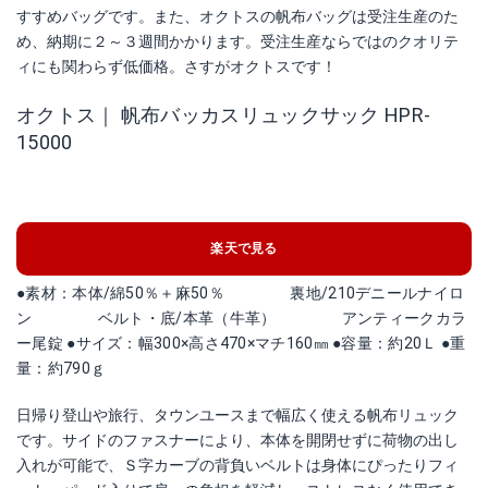
すすめバッグです。また、オクトスの帆布バッグは受注生産のた
め、納期に２～３週間かかります。受注生産ならではのクオリテ
ィにも関わらず低価格。さすがオクトスです！
オクトス｜ 帆布バッカスリュックサック HPR-
15000
楽天で見る
●素材：本体/綿50％＋麻50％ 裏地/210デニールナイロ
ン ベルト・底/本革（牛革） アンティークカラ
ー尾錠 ●サイズ：幅300×高さ470×マチ160㎜ ●容量：約20Ｌ ●重
量：約790ｇ
日帰り登山や旅行、タウンユースまで幅広く使える帆布リュック
です。サイドのファスナーにより、本体を開閉せずに荷物の出し
入れが可能で、Ｓ字カーブの背負いベルトは身体にぴったりフィ