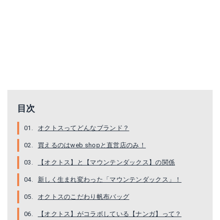
オクトス｜アルパインテント2人用
オクトス｜ULシングルウォールテント2人用 OX-032
Amazonで詳細を見る
Amazonで詳細を見る
楽天で詳細を見る
楽天で詳細を見る
目次
オクトスってどんなブランド？
買えるのはweb shopと直営店のみ！
【オクトス】と【マウンテンダックス】の関係
新しく生まれ変わった「マウンテンダックス」！
オクトスのこだわり帆布バッグ
【オクトス】がコラボしている【ナンガ】って？