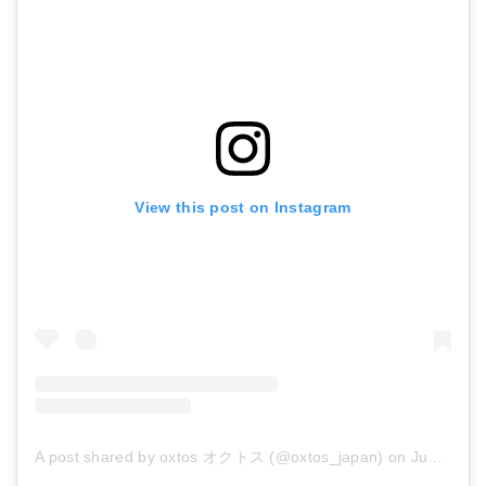
View this post on Instagram
A post shared by oxtos オクトス (@oxtos_japan)
on
Jun 5, 2017 at 8:31am PDT