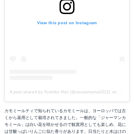
View this post on Instagram
A post shared by Yoshiko Hori (@soutamama2012)
on
Jun 27,
カモミールティで知られているカモミールは、ヨーロッパでは古
くから薬用として栽培されてきました。一般的な「ジャーマンカ
モミール」は白い花を咲かせるので観賞用としても楽しめ、花に
は甘酸っぱいりんごに似た香りがあります。日当たりと水はけの