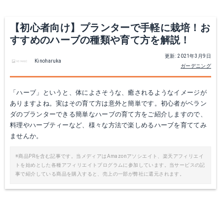
【初心者向け】プランターで手軽に栽培！お
すすめのハーブの種類や育て方を解説！
更新: 2021年3月9日
Kinoharuka
ガーデニング
「ハーブ」というと、体によさそうな、癒されるようなイメージが
ありますよね。実はその育て方は意外と簡単です。初心者がベラン
ダのプランターできる簡単なハーブの育て方をご紹介しますので、
料理やハーブティーなど、様々な方法で楽しめるハーブを育ててみ
ませんか。
※商品PRを含む記事です。当メディアはAmazonアソシエイト、楽天アフィリエイ
トを始めとした各種アフィリエイトプログラムに参加しています。当サービスの記
事で紹介している商品を購入すると、売上の一部が弊社に還元されます。