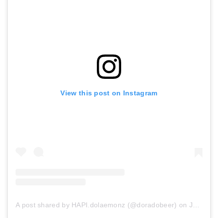
View this post on Instagram
A post shared by HAPI.dolaemonz (@doradobeer)
on
Jul 14, 2017 at 5:07pm PDT