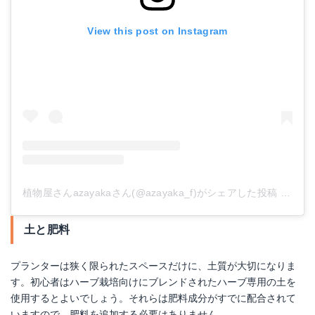
View this post on Instagram
植物屋さんazayakaさん(@azayaka_f)がシェアした投稿
-
201
土と肥料
プランターは狭く限られたスペースだけに、土質が大切になりま
す。初心者はハーブ栽培向けにブレンドされたハーブ専用の土を
使用するとよいでしょう。それらは肥料成分がすでに配合されて
いますので、肥料を追加する必要はありません。