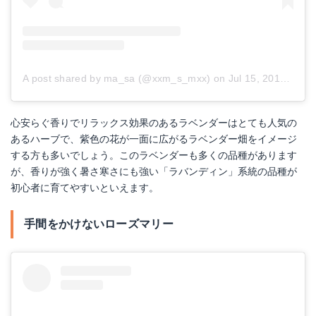
A post shared by ma_sa (@xxm_s_mxx)
on
Jul 15, 2017 at 12:32am PDT
心安らぐ香りでリラックス効果のあるラベンダーはとても人気の
あるハーブで、紫色の花が一面に広がるラベンダー畑をイメージ
する方も多いでしょう。このラベンダーも多くの品種があります
が、香りが強く暑さ寒さにも強い「ラバンディン」系統の品種が
初心者に育てやすいといえます。
手間をかけないローズマリー