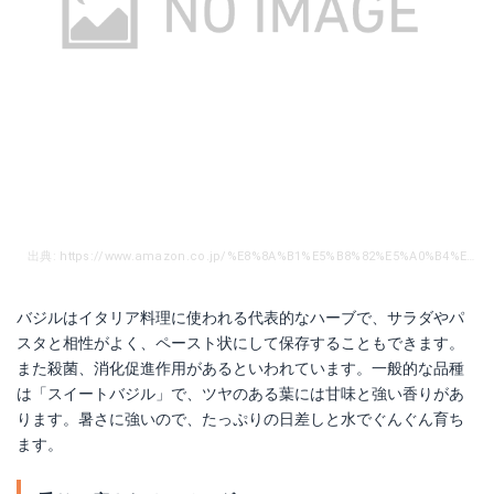
出典: https://www.amazon.co.jp/%E8%8A%B1%E5%B8%82%E5%A0%B4%E7%9B%B4%E9%80%81%E4%BE%BF-SAH2X-114-%E3%83%8F%E3%83%BC%E3%83%96%E8%8B%97-%E3%82%B9%E3%82%A4%E3%83%BC%E3%83%88%E3%83%90%E3%82%B8%E3%83%AB-24%E5%85%A5/dp/B01DBHDM3U/ref=sr_1_7?ie=UTF8&qid=1500119768&sr=8-7&keywords=%E8%8B%97+%E3%83%90%E3%82%B8%E3%83%AB
バジルはイタリア料理に使われる代表的なハーブで、サラダやパ
スタと相性がよく、ペースト状にして保存することもできます。
また殺菌、消化促進作用があるといわれています。一般的な品種
は「スイートバジル」で、ツヤのある葉には甘味と強い香りがあ
ります。暑さに強いので、たっぷりの日差しと水でぐんぐん育ち
ます。