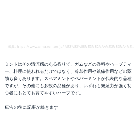
出典: https://www.amazon.co.jp/%E3%83%88%E3%82%AA%E3%83%A4%E3%83%9E%E3%82%B0%E3%83%AA%E3%83%BC%E3%83%B3-%E3%80%906%E3%81%8B%E6%9C%88%E6%9E%AF%E3%82%8C%E4%BF%9D%E8%A8%BC%E3%80%91%E3%80%90%E3%83%8F%E3%83%BC%E3%83%96%E3%80%91%E3%83%9A%E3%83%91%E3%83%BC%E3%83%9F%E3%83%B3%E3%83%88-9-0cm%E3%83%9D%E3%83%83%E3%83%88/dp/B003SUPODM/ref=pd_bxgy_60_2?_encoding=UTF8&psc=1&refRID=K9C3GBDG3A20MF3FVKYA
ミントはその清涼感のある香りで、ガムなどの香料やハーブティ
ー、料理に使われるだけではなく、冷却作用や鎮痛作用などの薬
効も多くあります。スペアミントやペパーミントが代表的な品種
ですが、その他にも多数の品種があり、いずれも繁殖力が強く初
心者にもとても育てやすいハーブです。
広告の後に記事が続きます