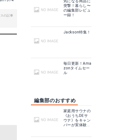
sn1574
気になる商品に
突撃！暮らし〜
の編集部レビュ
ー録！
ビスの記事
Jackson特集！
毎日更新！Ama
zonタイムセー
ル
編集部のおすすめ
家庭用サウナの
《おうちDEサ
ウナ》をキャン
パーが実体験！
テントサウナと
どこが違う？