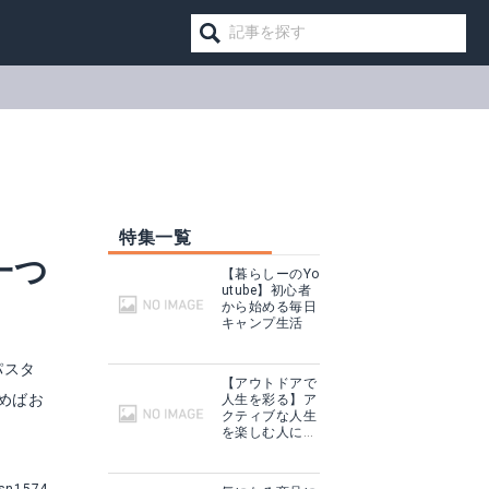
特集一覧
一つ
【暮らしーのYo
utube】初心者
から始める毎日
キャンプ生活
パスタ
【アウトドアで
めばお
人生を彩る】ア
クティブな人生
を楽しむ人に話
を聞いてみた