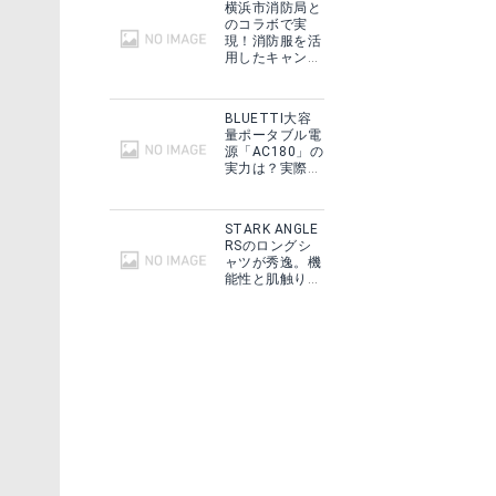
横浜市消防局と
のコラボで実
現！消防服を活
用したキャンプ
ギアをMakuake
で予約販売開
始！
BLUETTI大容
量ポータブル電
源「AC180」の
実力は？実際に
フィールドで使
用した感想をご
紹介！
STARK ANGLE
RSのロングシ
ャツが秀逸。機
能性と肌触りに
思わずうっと
り！