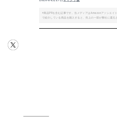
2020年8月27日
キャンプ飯
※商品PRを含む記事です。当メディアはAmazonアソシ
で紹介している商品を購入すると、売上の一部が弊社に還元
目次