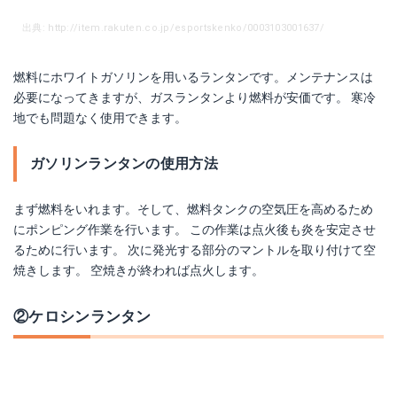
出典: http://item.rakuten.co.jp/esportskenko/0003103001637/
燃料にホワイトガソリンを用いるランタンです。メンテナンスは
必要になってきますが、ガスランタンより燃料が安価です。 寒冷
地でも問題なく使用できます。
コールマン ランタンスタンド４
ガソリンランタンの使用方法
小川キャンパル コンパクトランタンスタンド２
Amazonで詳細を見る
Amazonで詳細を見る
まず燃料をいれます。そして、燃料タンクの空気圧を高めるため
楽天で詳細を見る
にポンピング作業を行います。 この作業は点火後も炎を安定させ
楽天で詳細を見る
るために行います。 次に発光する部分のマントルを取り付けて空
焼きします。 空焼きが終われば点火します。
②ケロシンランタン