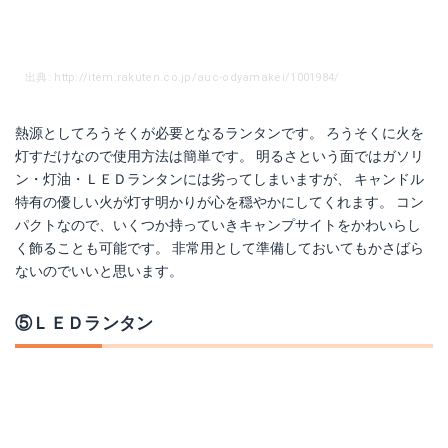
出典: http://item.rakuten.co.jp/auc-odyamakei/1001984/
熱源としてろうそくが必要となるランタンです。 ろうそくに火を
灯すだけなので使用方法は簡単です。 明るさという面ではガソリ
ン・灯油・ＬＥＤランタンには劣ってしまいますが、 キャンドル
特有の優しい火が灯す明かりが心を穏やかにしてくれます。 コン
パクトなので、いくつか持っていきキャンプサイトをかわいらし
く飾ることも可能です。 非常用として準備しておいてもかさばら
ないのでいいと思います。
⑤ＬＥＤランタン