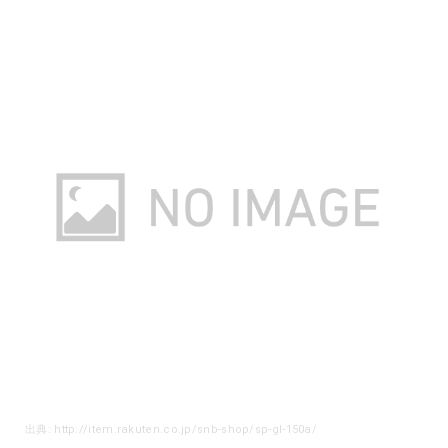
出典: http://item.rakuten.co.jp/snb-shop/sp-gl-150a/