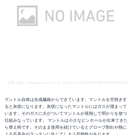
出典: https://www.amazon.co.jp/Coleman-%E3%82%B3%E3%83%BC%E3%83%AB%E3%83%9E%E3%83%B3-95-102J-%E3%83%9E%E3%83%B3%E3%83%88%E3%83%AB-95%E5%9E%8B/dp/B000BS068W/ref=sr_1_2?s=sports&ie=UTF8&qid=1499158662&sr=1-2&keywords=%E3%83%9E%E3%83%B3%E3%83%88%E3%83%AB+%E3%82%B3%E3%83%BC%E3%83%AB%E3%83%9E%E3%83%B3
マントル自体は合成繊維からできています。マントルを空焼きす
ると灰状になります。灰状になったマントルにはガスが溜まって
います。そのガスに火がついてマントルが発熱して明かりを放つ
仕組みなっています。 マントルは小さなピンホールが出来てきた
ら替え時です。そのまま使用を続けているとグローブ割れや熱に
よる不具合がランタンに生じてしまう可能性があります。