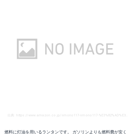
出典: https://www.amazon.co.jp/iimono117-iimono117-%E3%82%AD%E3%83%A3%E3%83%B3%E3%83%97%E3%80%81%E3%82%A2%E3%82%A6%E3%83%88%E3%83%89%E3%82%A2%E3%81%AB-%E3%82%B1%E3%83%AD%E3%82%B7%E3%83%B3-%E5%8A%A0%E5%9C%A7%E5%BC%8F-%E7%9F%B3%E6%B2%B9%E3%83%A9%E3%83%B3%E3%82%BF%E3%83%B3-%E7%99%BD%E7%86%B1%E9%9B%BB%E7%90%83%E4%B8%A6%E3%81%BF%E3%81%AE%E6%98%8E%E3%82%8B%E3%81%95/dp/B00DU4UEAE/ref=sr_1_2?s=sports&ie=UTF8&qid=1499155863&sr=1-2&keywords=%E3%82%B1%E3%83%AD%E3%82%B7%E3%83%B3%E3%83%A9%E3%83%B3%E3%82%BF%E3%83%B3
燃料に灯油を用いるランタンです。 ガソリンよりも燃料費が安く