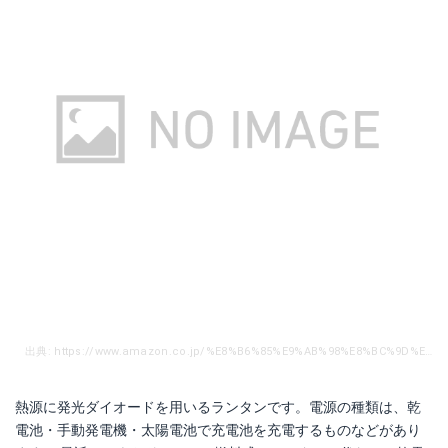
出典: https://www.amazon.co.jp/%E8%B6%85%E9%AB%98%E8%BC%9D%E5%BA%A61000%E3%83%AB%E3%83%BC%E3%83%A1%E3%83%B3LED%E3%83%A9%E3%83%B3%E3%82%BF%E3%83%B3-%E9%80%A3%E7%B6%9A%E7%82%B9%E7%81%AF25%E6%99%82%E9%96%93-4%E3%81%A4%E7%82%B9%E7%81%AF%E3%83%A2%E3%83%BC%E3%83%89-%E6%98%BC%E5%85%89%E8%89%B2%E3%81%A8%E9%9B%BB%E7%90%83%E8%89%B2-%E5%A4%9C%E9%96%93%E3%81%AE%E6%84%9B%E7%8A%AC%E3%81%AE%E6%95%A3%E6%AD%A9/dp/B0078ZTWP4/ref=sr_1_9?s=sports&ie=UTF8&qid=1499155338&sr=1-9&keywords=LED%E3%83%A9%E3%83%B3%E3%82%BF%E3%83%B3
熱源に発光ダイオードを用いるランタンです。電源の種類は、乾
電池・手動発電機・太陽電池で充電池を充電するものなどがあり