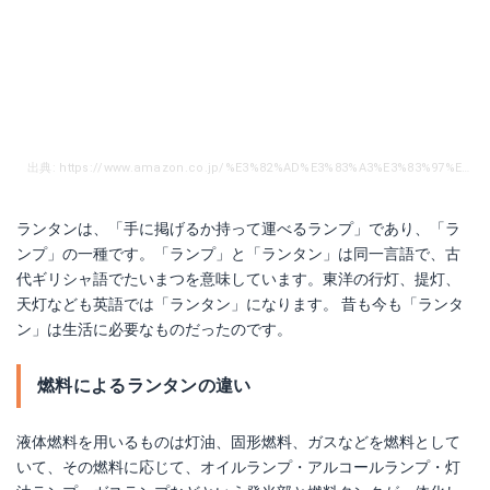
楽天で詳細を見る
出典: https://www.amazon.co.jp/%E3%82%AD%E3%83%A3%E3%83%97%E3%83%86%E3%83%B3%E3%82%B9%E3%82%BF%E3%83%83%E3%82%B0-%E3%82%B0%E3%83%A9%E3%83%B3%E3%83%94%E3%83%B3%E3%82%B0-LED%E3%82%AD%E3%83%A3%E3%83%B3%E3%83%97%E3%83%A9%E3%82%A4%E3%83%88-%E3%83%A9%E3%83%B3%E3%82%BF%E3%83%B3-%E3%82%A2%E3%83%B3%E3%83%86%E3%82%A3%E3%83%BC%E3%82%AF/dp/B00B43BTRA/ref=sr_1_5?s=sports&ie=UTF8&qid=1499165864&sr=1-5&keywords=%E3%83%A9%E3%83%B3%E3%82%BF%E3%83%B3+led
ランタンは、「手に掲げるか持って運べるランプ」であり、「ラ
ンプ」の一種です。「ランプ」と「ランタン」は同一言語で、古
代ギリシャ語でたいまつを意味しています。東洋の行灯、提灯、
天灯なども英語では「ランタン」になります。 昔も今も「ランタ
ン」は生活に必要なものだったのです。
燃料によるランタンの違い
液体燃料を用いるものは灯油、固形燃料、ガスなどを燃料として
いて、その燃料に応じて、オイルランプ・アルコールランプ・灯