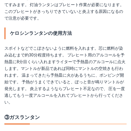
てすみます。 灯油ランタンはプレヒート作業が必要になります。
このプレヒートがきっちりできていないと炎上する原因になるの
で注意が必要です。
ケロシンランタンの使用方法
スポイトなどでこぼさないように燃料を入れます。芯に燃料が染
み込むまで約30分程度待ちます。 プレヒート用のアルコールを予
熱皿に8分目くらい入れますライターで予熱皿のアルコールに点火
します。マントルが新品であれば同時にマントルの空焼きも行わ
れます。 温まってきたら予熱皿に火があるうちに、ポンピング開
始です。 予熱がうまくできていると、ぽっと音が鳴りマントルが
発光します。 炎上するようならプレヒート不足なので、 圧を一度
逃してもう一度アルコールを入れてプレヒートから行ってくださ
い。
③ガスランタン