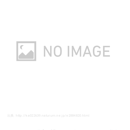
出典: http://ka022639.naturum.ne.jp/e2884820.html