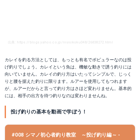
出典: https://blogs.yahoo.co.jp/nisisikoku048/26838272.html
カレイを釣る方法としては、もっとも有名でポピュラーなのは投
げ釣りでしょう。カレイという魚は、機敏な動きで誘う釣りには
向いていません。カレイの釣り方はいたってシンプルで、じっく
りと腰を据えた釣りに限ります。ルアーを使用してもつれます
が、ルアーだからと言って釣り方はさほど変わりません。基本的
には、相手の出方を待つ釣りなのは変わりませんね。
投げ釣りの基本を動画で学ぼう！
#008 シマノ初心者釣り教室 ～投げ釣り編～ -