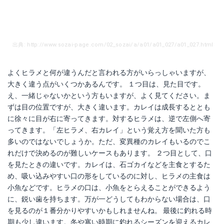
出典: http://www.sozai-page.com/02_sozai/a/a01/a01_027/a01_027.html
よくヒラメと何が違うんだと言われる方がいらっしゃいますが、
大きく違う点がいくつかあるんです。 １つ目は、見た目です。
え、一緒じゃないかという方もいますが、よく見てください。ま
ずは目の位置ですが、大きく違います。カレイは成長するととも
に徐々に目が右に寄ってきます。対するヒラメは、逆で左側へ寄
ってきます。「左ヒラメ、右カレイ」という覚え方を聞いた方も
多いのではないでしょうか。ただ、変異種のカレイもいるのでこ
れだけで決めるのが難しいケースもあります。 ２つ目として、口
を見たときの違いです。カレイは、石ゴカイなどを主食とするた
め、吸い込みやすい口の形をしているのに対し、ヒラメの主食は
小魚などです。ヒラメの口は、小魚をとらえることができるよう
に、鋭い歯を持ちます。万が一どうしてもわからない場合は、口
を見るのが１番分かりやすいかもしれませんね。 最後に釣れる時
期も少し違います。冬や寒い時期に釣れるシーズンを迎えるカレ