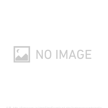
出典: http://freesozai.jp/itemStartDownload.php?category=roadsign&page=rds_097&type=sozai&file=2.png