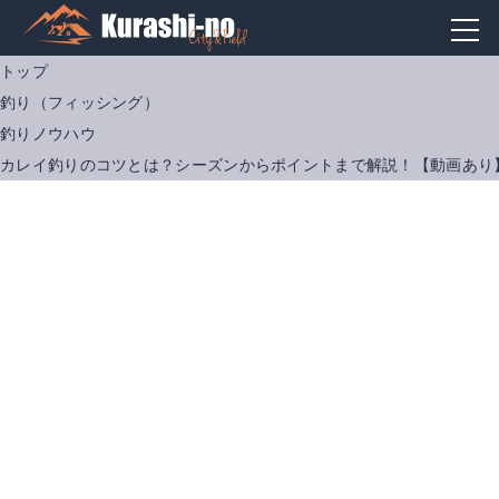
トップ
釣り（フィッシング）
釣りノウハウ
カレイ釣りのコツとは？シーズンからポイントまで解説！【動画あり
ダイワ ランドサーフT 33号-405・J （投竿)
ダイワ プライムサーフ Ｔ２７－４０５・Ｗ
Amazonで詳細を見る
Amazonで詳細を見る
楽天で詳細を見る
楽天で詳細を見る