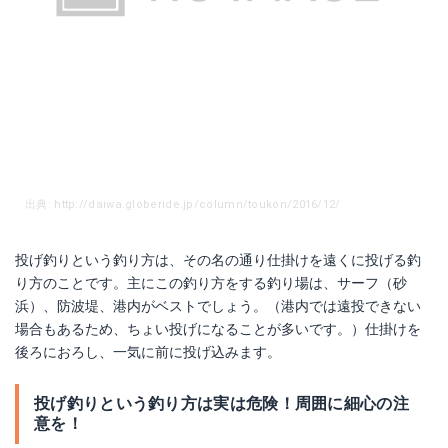
出典: http://daiwa.globeride.jp/column/toukon/2016/12/
投げ釣りという釣り方は、その名の通り仕掛けを遠くに投げる釣
り方のことです。主にこの釣り方をする釣り場は、サーフ（砂
浜）、防波堤、港内がベストでしょう。（港内では遠投できない
場合もあるため、ちょい投げになることが多いです。）仕掛けを
後ろにおろし、一気に前に投げ込みます。
投げ釣りという釣り方は実は危険！周囲に細心の注
意を！