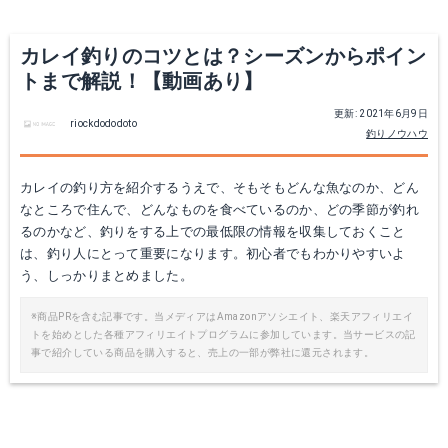
カレイ釣りのコツとは？シーズンからポイン
トまで解説！【動画あり】
更新: 2021年6月9日
riockdododoto
釣りノウハウ
カレイの釣り方を紹介するうえで、そもそもどんな魚なのか、どん
なところで住んで、どんなものを食べているのか、どの季節が釣れ
ダイワ 15 パワーサーフ 4000QD（投げ釣り用スピニングリール）
ダイワ Daiwa 10ファインサーフ35 太糸
るのかなど、釣りをする上での最低限の情報を収集しておくこと
は、釣り人にとって重要になります。初心者でもわかりやすいよ
Amazonで詳細を見る
Amazonで詳細を見る
う、しっかりまとめました。
楽天で詳細を見る
※商品PRを含む記事です。当メディアはAmazonアソシエイト、楽天アフィリエイ
トを始めとした各種アフィリエイトプログラムに参加しています。当サービスの記
事で紹介している商品を購入すると、売上の一部が弊社に還元されます。