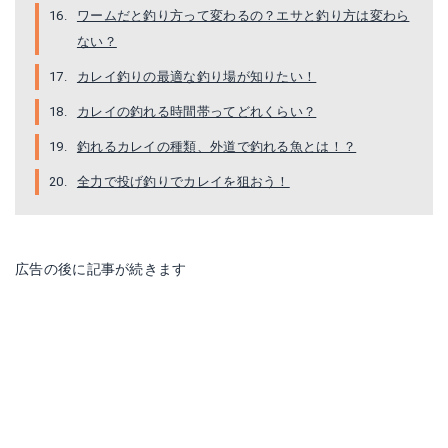
楽天で詳細を見る
楽天で詳細を見る
ワームだと釣り方って変わるの？エサと釣り方は変わら
ない？
カレイ釣りの最適な釣り場が知りたい！
カレイの釣れる時間帯ってどれくらい？
釣れるカレイの種類、外道で釣れる魚とは！？
全力で投げ釣りでカレイを狙おう！
フジワラ FUJIWARA / フジワラ サーフ天秤 オールマイティ用
スパイク天秤
広告の後に記事が続きます
Amazonで詳細を見る
Amazonで詳細を見る
楽天で詳細を見る
楽天で詳細を見る