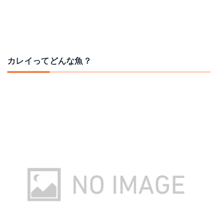
カレイってどんな魚？
ハヤブサ 投げの達人 速潮カレイ カモフラ仕様 エラコバグ 鈎13/ハリス5 SNダークグリーン
がまかつ(Gamakatsu) 投カレイ段差誘惑3本仕掛 K144 12号-ハリス3
Amazonで詳細を見る
Amazonで詳細を見る
楽天で詳細を見る