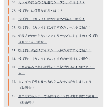
カレイを釣るのに最適なシーズン、それは！？
第一精工 天秤 キング天秤3P 25号
富士工業 遊動KAISO天秤 30号
投げ釣りに必要な道具とは！？
Amazonで詳細を見る
Amazonで詳細を見る
投げ釣り（カレイ）のおすすめの竿をご紹介！
楽天で詳細を見る
楽天で詳細を見る
投げ釣り（カレイ）におすすめのリールをご紹介！
釣り方がわからないファミリーなどにおすすめ！投げ釣
りセットをご紹介！
投げ釣りの必須アイテム、天秤のおすすめご紹介！
投げ釣り（カレイ）のおすすめの仕掛けをご紹介！
これがあると初心者脱却！？投げ釣りのお助けアイテ
ム！
カレイって何を食べるの？エサをご紹介しましょう！
富士工業(FUJI KOGYO) 投げ釣り用品 富士工業(FUJI KOGYO) 海草 天秤（２個入り） ２７号 2KO-27
ニューＢＢフロート天秤 ３０号
（動画有り）
Amazonで詳細を見る
Amazonで詳細を見る
虫エサならルアーでも釣れる！？釣り方と共にご紹介！
（動画有り）