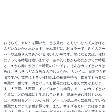
ささめ針(SASAME) エサ付ちょい投げセット
TAKAMIYA(タカミヤ) SmileShip アルミ三脚 ミニ 3段 TG-379 ブルー
Amazonで詳細を見る
Amazonで詳細を見る
楽天で詳細を見る
楽天で詳細を見る
おそらく、カレイを聞いたことも見たこともないなんて人はほと
んどいないかと思います。それほどにポピュラーで、近くのスー
パーや魚屋さんでみかけるおいしい魚です。旬になるのは、種類
によっても時期は違いますが、基本的に秋から冬にかけての時期
と、冬から春にかけての時期の２つです。そんなカレイというは
魚は、そもそもどんな魚なのでしょうか。 カレイは、日本でも有
名ですが、世界に１００種類以上の種類を持ち、世界でも有名な
魚類の一種です。海といっても世界にはたくさんの海がありま
す。太平洋に大西洋、インド洋から北極海まで。このカレイとい
う魚は、どの海域にも生息している上、浅瀬を好む種類もいれ
第一精工 クーラー受三郎
バークレー ガルプ ソルトウォーター サンドワーム
ば、深海何百メートルから何千メートル以上深くに生息している
種類のものまで多種多様です。また、サイズもカレイにはさまざ
Amazonで詳細を見る
Amazonで詳細を見る
まです。皆さんもスーパーなどでカレイの切り身などを買うとき