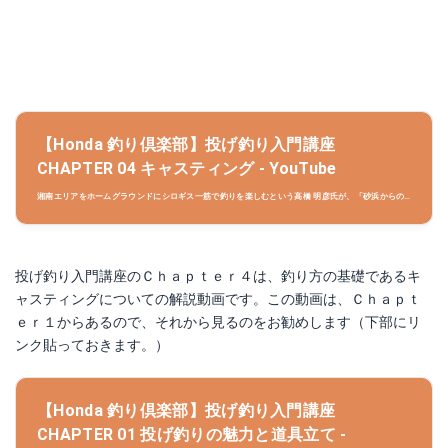
【Honda 釣り倶楽部】投げ釣り入門講座
CHAPTER 04 キャスティング - YouTube
湘南エリアをホームグラウンドにシロギス一筋で釣りを楽しむという高橋 明彦氏が、「砂浜からの
投げ釣り」を分かりやすく解説。（第4回/全6回） その他、ウェブサイトでは、スキルアップ動画や
道具や仕掛け、具体的な釣りの方法、釣魚図鑑など、釣りがもっと上手くなる情報が満載！
●Honda 釣り倶楽部 http://www...
投げ釣り入門講座のＣｈａｐｔｅｒ４は、釣り方の基礎であるキ
ャスティングについての解説動画です。この動画は、Ｃｈａｐｔ
ｅｒ１からあるので、それから見るのをお勧めします（下部にリ
ンク貼っておきます。）
【Honda 釣り倶楽部】投げ釣り入門講座
CHAPTER 01 投げ釣りの魅力と道具立て -