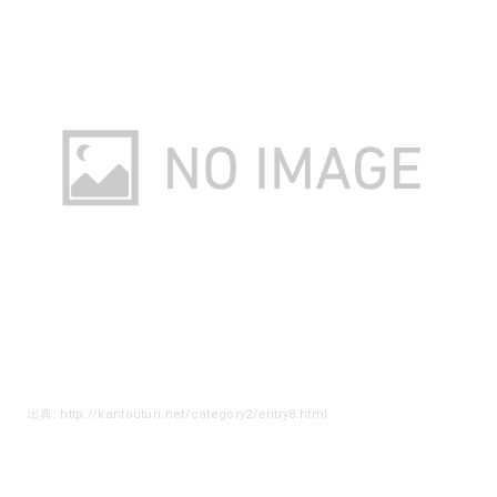
出典: http://kantouturi.net/category2/entry8.html