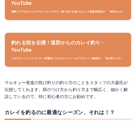
YouTube
湘南エリアをホームグラウンドにシロギス一筋で釣りを楽しむという高橋 明彦氏が、「砂浜からの
投げ釣り」を分かりやすく解説。（第1回/全6回） その他、ウェブサイトでは、スキルアップ動画や
道具や仕掛け、具体的な釣りの方法、釣魚図鑑など、釣りがもっと上手くなる情報が満載！
●Honda 釣り倶楽部 http://www...
釣れる技を伝授！堤防からのカレイ釣り -
YouTube
マルキユーインストラクター 林賢治とマルキユーフィールドスタッフ 大森浩が、「投げ釣りパウダ
ー」を使った、堤防からのカレイ釣りを伝授します！
マルキュー発進の投げ釣りの釣り方のことをスタッフの大森氏が
伝授してくれます。餌のつけ方から釣り方まで幅広く、細かく解
説しているので、特に初心者の方にお勧めです。
カレイを釣るのに最適なシーズン、それは！？