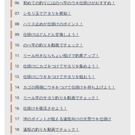
初めての釣りにはのべ竿のウキ仕掛けがおすすめ！
まるふじ サヨリ遠投簡単セット
ナカジマ ロケットカゴ S F
シモリ玉でアタリを察知！
Amazonで詳細を見る
Amazonで詳細を見る
ハリス止めが仕掛けのポイント！
楽天で詳細を見る
楽天で詳細を見る
仕掛けはどんどん交換しよう！
のべ竿の釣りを動画でチェック！
リール付きならちょい投げで釣果アップ！
仕掛けにカゴをつけてサヨリを集めよう！
仕掛けにウキをつけてサヨリを狙おう！
カゴの両側にウキをつけて仕掛けを持ち上げよう！
リール竿のサヨリ釣りを動画でチェック！
オーナー針 遠投スーパーボール
ナカジマ 蛍光シモリ 2号
仕掛けを復活させよう！
沖のポイントが狙える遠投向けの大型ウキ仕掛け
Amazonで詳細を見る
Amazonで詳細を見る
遠投の釣りを動画でチェック！