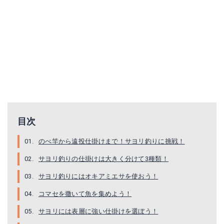
NTスイベル P入りタル型ハリス止
がまかつ 糸付 赤袖
Amazonで詳細を見る
Amazonで詳細を見る
楽天で詳細を見る
楽天で詳細を見る
目次
のべ竿から遠投仕掛けまで！サヨリ釣りに挑戦！
サヨリ釣りの仕掛けは大きく分けて3種類！
サヨリ釣りにはオキアミエサを使おう！
コマセを撒いて魚を集めよう！
サヨリには表層に強い仕掛けを選ぼう！