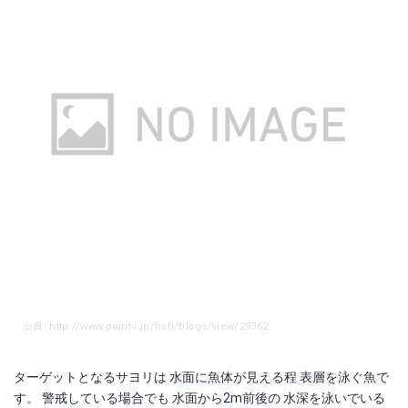
出典: http://www.point-i.jp/fish/blogs/view/29362
ターゲットとなるサヨリは 水面に魚体が見える程 表層を泳ぐ魚で
す。 警戒している場合でも 水面から2m前後の 水深を泳いでいる