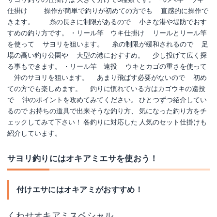
仕掛け 操作が簡単で釣りが初めての方でも 直感的に操作で
きます。 糸の長さに制限があるので 小さな港や堤防でおす
すめの釣り方です。 ・リール竿 ウキ仕掛け リールとリール竿
を使って サヨリを狙います。 糸の制限が緩和されるので 足
場の高い釣り公園や 大型の港におすすめ。 少し投げて広く探
る事もできます。 ・リール竿 遠投 ウキとカゴの重さを使って
沖のサヨリを狙います。 あまり飛ばす必要がないので 初め
ハヤブサ 釣り場直行便 ひょいひょいサヨリ リール竿用 カゴ付
がまかつ 糸付 サヨリ専用(金)
ての方でも楽しめます。 釣りに慣れている方はカゴウキの遠投
で 沖のポイントを攻めてみてください。 ひとつずつ紹介してい
Amazonで詳細を見る
Amazonで詳細を見る
るので お持ちの道具で出来そうな釣り方、 気になった釣り方をチ
ェックしてみて下さい！ 各釣りに対応した 人気のセット仕掛けも
楽天で詳細を見る
楽天で詳細を見る
紹介しています。
サヨリ釣りにはオキアミエサを使おう！
付けエサにはオキアミがおすすめ！
くわせオキアミスペシャル