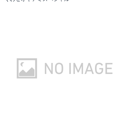
ささめ針 サヨリローリング
オーナー針 ぶっ飛びサヨリ仕掛
Amazonで詳細を見る
Amazonで詳細を見る
楽天で詳細を見る
楽天で詳細を見る
ハヤブサ 弾丸サヨリ3連シモリ
まるふじ サヨリ遠投簡単セット