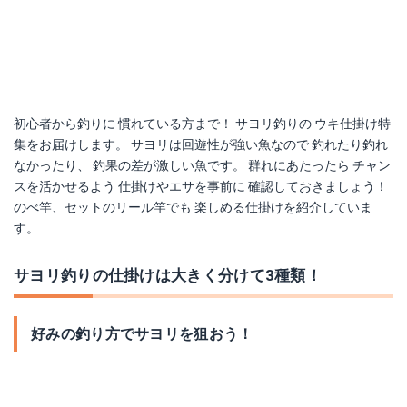
オーナー針 波止からウキ釣セット
オーナー針 釣り日和 のべ竿波止五目
楽天で詳細を見る
Amazonで詳細を見る
楽天で詳細を見る
初心者から釣りに 慣れている方まで！ サヨリ釣りの ウキ仕掛け特
集をお届けします。 サヨリは回遊性が強い魚なので 釣れたり釣れ
なかったり、 釣果の差が激しい魚です。 群れにあたったら チャン
スを活かせるよう 仕掛けやエサを事前に 確認しておきましょう！
のべ竿、セットのリール竿でも 楽しめる仕掛けを紹介していま
す。
サヨリ釣りの仕掛けは大きく分けて3種類！
好みの釣り方でサヨリを狙おう！
ハヤブサ サヨリ仕掛 リアルアミエビ＆から鈎 のべ竿用
ささめ針 お!サヨリOK リール竿用
Amazonで詳細を見る
Amazonで詳細を見る