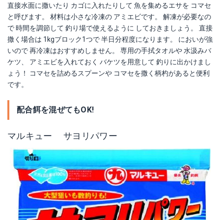
直接水面に撒いたり カゴに入れたりして 魚を集めるエサを コマセ
と呼びます。 材料は小さな冷凍の アミエビです。 解凍が必要なの
で 時間を調節して 釣り場で使えるように しておきましょう。 直接
撒く場合は 1kgブロック1つで 半日分程度になります。 においが強
いので 再冷凍はおすすめしません。 専用の手拭タオルや 水汲みバ
ケツ、 アミエビを入れておく バケツを用意して 釣りに出かけまし
ょう！ コマセを詰めるスプーンや コマセを撒く柄杓があると便利
です。
配合餌を混ぜてもOK!
マルキュー サヨリパワー