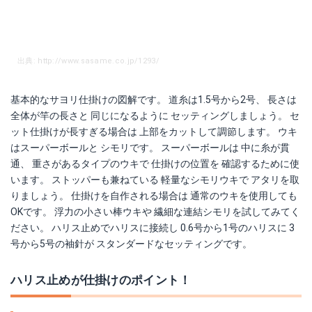
出典: http://www.sasame.co.jp/1293/
基本的なサヨリ仕掛けの図解です。 道糸は1.5号から2号、 長さは
全体が竿の長さと 同じになるように セッティングしましょう。 セ
ット仕掛けが長すぎる場合は 上部をカットして調節します。 ウキ
はスーパーボールと シモリです。 スーパーボールは 中に糸が貫
通、 重さがあるタイプのウキで 仕掛けの位置を 確認するために使
います。 ストッパーも兼ねている 軽量なシモリウキで アタリを取
りましょう。 仕掛けを自作される場合は 通常のウキを使用しても
OKです。 浮力の小さい棒ウキや 繊細な連結シモリを試してみてく
ださい。 ハリス止めでハリスに接続し 0.6号から1号のハリスに 3
号から5号の袖針が スタンダードなセッティングです。
ハリス止めが仕掛けのポイント！