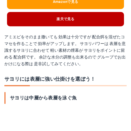
Amazonで見る
楽天で見る
アミエビをそのまま撒いても 効果は十分ですが 配合餌を混ぜたコ
マセを作ることで 効率がアップします。 サヨリパワーは 表層を意
識するサヨリに合わせて 軽い素材の煙幕が サヨリをポイントに留
める 配合餌です。 余計な水分の調整も出来るので グループでお出
かけになる際は 是非試してみてください。
サヨリには表層に強い仕掛けを選ぼう！
サヨリは中層から表層を泳ぐ魚