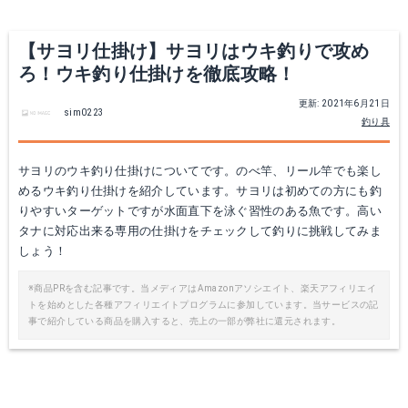
【サヨリ仕掛け】サヨリはウキ釣りで攻め
ろ！ウキ釣り仕掛けを徹底攻略！
更新: 2021年6月21日
sim0223
釣り具
サヨリのウキ釣り仕掛けについてです。のべ竿、リール竿でも楽し
めるウキ釣り仕掛けを紹介しています。サヨリは初めての方にも釣
マルキュー サヨリパワー
ささめ針 お！サヨリOK のべ竿用
りやすいターゲットですが水面直下を泳ぐ習性のある魚です。高い
タナに対応出来る専用の仕掛けをチェックして釣りに挑戦してみま
Amazonで詳細を見る
Amazonで詳細を見る
しょう！
楽天で詳細を見る
楽天で詳細を見る
※商品PRを含む記事です。当メディアはAmazonアソシエイト、楽天アフィリエイ
トを始めとした各種アフィリエイトプログラムに参加しています。当サービスの記
事で紹介している商品を購入すると、売上の一部が弊社に還元されます。