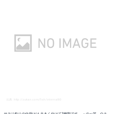
楽天で詳細を見る
楽天で詳細を見る
オーナー針 楽ちんサヨリ仕掛
オーナー針 釣り日和 ブリッジサヨリ2本仕掛
Amazonで詳細を見る
Amazonで詳細を見る
楽天で詳細を見る
楽天で詳細を見る
出典: http://zukan.com/fish/internal80
サヨリ釣りの仕掛けは 大きく分けて3種類です。 ・のべ竿 ウキ