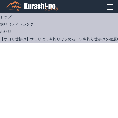
トップ
釣り（フィッシング）
釣り具
【サヨリ仕掛け】サヨリはウキ釣りで攻めろ！ウキ釣り仕掛けを徹底
国産 アミエビ(赤アミ)
くわせオキアミスペシャル
Amazonで詳細を見る
楽天で詳細を見る
楽天で詳細を見る