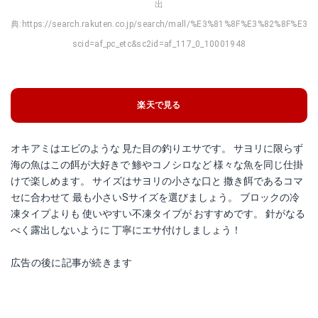
出
Amazonで詳細を見る
Amazonで詳細を見る
典:
https://search.rakuten.co.jp/search/mall/%E3%81%8F%E3%82
楽天で詳細を見る
scid=af_pc_etc&sc2id=af_117_0_10001948
楽天で見る
オキアミはエビのような 見た目の釣りエサです。 サヨリに限らず
海の魚はこの餌が大好きで 鯵やコノシロなど 様々な魚を同じ仕掛
けで楽しめます。 サイズはサヨリの小さな口と 撒き餌であるコマ
セに合わせて 最も小さいSサイズを選びましょう。 ブロックの冷
凍タイプよりも 使いやすい不凍タイプが おすすめです。 針がなる
サンナー NEWサヨリキラー
ハヤブサ Ｗ掛サヨリ アミエビ＆から鈎
べく露出しないように 丁寧にエサ付けしましょう！
Amazonで詳細を見る
Amazonで詳細を見る
広告の後に記事が続きます
楽天で詳細を見る
楽天で詳細を見る