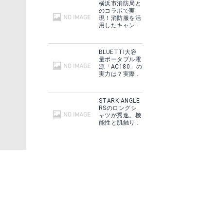
見る
Amazonで詳細を見る
横浜市消防局と
のコラボで実
現！消防服を活
る
楽天で詳細を見る
用したキャンプ
ギアをMakuake
で予約販売開
始！
BLUETTI大容
量ポータブル電
源「AC180」の
実力は？実際に
フィールドで使
用した感想をご
紹介！
STARK ANGLE
RSのロングシ
ャツが秀逸。機
能性と肌触りに
思わずうっと
り！
16EM MS
見る
Amazonで詳細を見る
る
楽天で詳細を見る