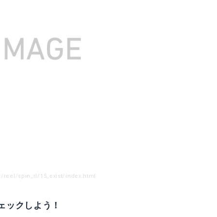
15ソルティガ
mazonで詳細を見る
Amazonで詳細を
楽天で詳細を見る
楽天で詳細を見
reel/spin_rl/15_exist/index.html
ェックしよう！
5
15グランドサーフ35