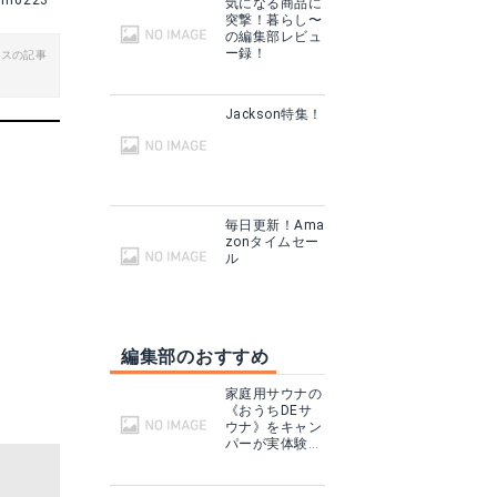
im0223
気になる商品に
突撃！暮らし〜
楽天で詳細を見る
の編集部レビュ
ー録！
ビスの記事
Jackson特集！
見る
る
毎日更新！Ama
zonタイムセー
ル
編集部のおすすめ
家庭用サウナの
《おうちDEサ
ウナ》をキャン
パーが実体験！
15ルビアス
テントサウナと
どこが違う？