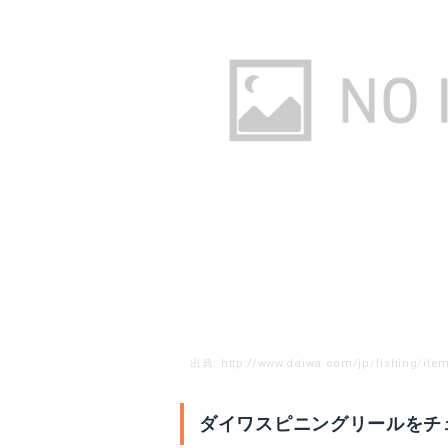
16BG
16キャタリナ
Amazonで詳細を見る
A
楽天で詳細を見る
出典: http://www.daiwa.com/jp/fishing/item/
ダイワスピニングリールをチ
アオリトライアル
ファインサーフ3