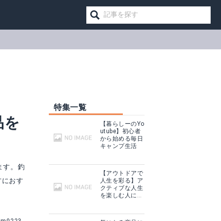
特集一覧
品を
【暮らしーのYo
utube】初心者
から始める毎日
キャンプ生活
ます。釣
【アウトドアで
方におす
人生を彩る】ア
クティブな人生
17エクセラー
を楽しむ人に話
を聞いてみた
Amazonで詳細を見る