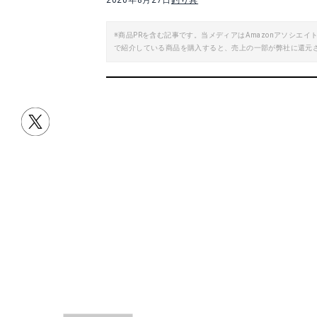
2020年8月27日
釣り具
楽天で詳細を見る
※商品PRを含む記事です。当メディアはAmazonアソシ
で紹介している商品を購入すると、売上の一部が弊社に還元
16イプリミ
14プレッソ
目次