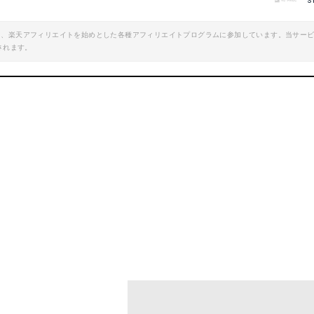
s
楽天で詳細を見る
エイト、楽天アフィリエイトを始めとした各種アフィリエイトプログラムに参加しています。当サー
15レブロス
されます。
Amazonで詳細を
楽天で詳細を見
16月下美人