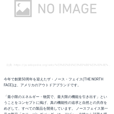
出典: https://ja.wikipedia.org/wiki/%E3%82%B6%E3%83%BB%E3%83%8E%E3%83%BC%E3%82%B9%E3%83%BB%E3%83%95%E3%82%A7%E3%82%A4%E3%82%B9
今年で創業50周年を迎えたザ・ノース・フェイス(THE NORTH
FACE)は、アメリカのアウトドアブランドです。
「最小限のエネルギー・物質で、最大限の機能を引き出す」とい
うことをコンセプトに掲げ、真の機能性の追求と自然との共存を
めざして、すべての製品を開発しています。 ノースフェイス第一