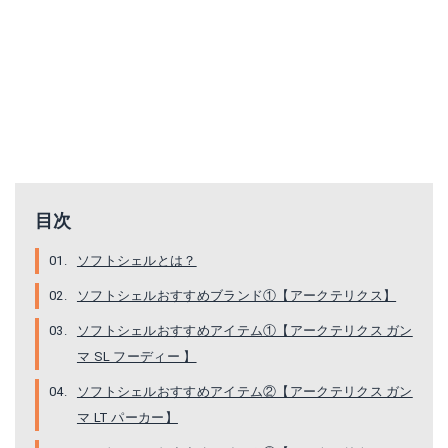
ノースフェイス マウンテンレインテックスジャケット
パタゴニア トレントシェル 3L ジャケット
目次
Amazonで詳細を見る
Amazonで詳細を見る
ソフトシェルとは？
ソフトシェルおすすめブランド①【アークテリクス】
楽天で詳細を見る
楽天で詳細を見る
ソフトシェルおすすめアイテム①【アークテリクス ガン
L-Breathで見る
L-Breathで見る
マ SL フーディー 】
ソフトシェルおすすめアイテム②【アークテリクス ガン
マ LT パーカー】