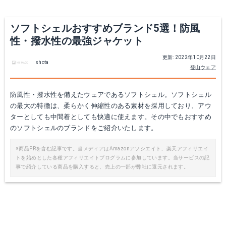
Yahoo!ショッピングで見る
Yahoo!ショッピングで見る
ソフトシェルおすすめブランド5選！防風
性・撥水性の最強ジャケット
更新: 2022年10月22日
shota
登山ウェア
防風性・撥水性を備えたウェアであるソフトシェル。ソフトシェル
の最大の特徴は、柔らかく伸縮性のある素材を採用しており、アウ
ターとしても中間着としても快適に使えます。その中でもおすすめ
のソフトシェルのブランドをご紹介いたします。
アークテリクス スコーミッシュフーディ
アークテリクス カイヤナイト AR
※商品PRを含む記事です。当メディアはAmazonアソシエイト、楽天アフィリエイ
トを始めとした各種アフィリエイトプログラムに参加しています。当サービスの記
Amazonで詳細を見る
Amazonで詳細を見る
事で紹介している商品を購入すると、売上の一部が弊社に還元されます。
楽天で詳細を見る
楽天で詳細を見る
Yahoo!ショッピングで見る
Yahoo!ショッピングで見る